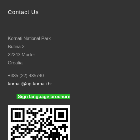
Contact Us
Kornati National Park
Butina 2
22243 Murter
Croatia
+385 (22) 435740
kornati
@np-kornati.hr
Sign language brochure