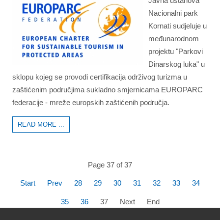
Javna ustanova
Nacionalni park
Kornati sudjeluje u
međunarodnom
projektu "Parkovi
Dinarskog luka" u
sklopu kojeg se provodi certifikacija održivog turizma u
zaštićenim područjima sukladno smjernicama EUROPARC
federacije - mreže europskih zaštićenih područja.
READ MORE ...
Page 37 of 37
Start
Prev
28
29
30
31
32
33
34
35
36
37
Next
End