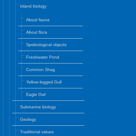
Island biology
About fauna
About flora
Speleological objects
Freshwater Pond
Common Shag
Yellow-legged Gull
Eagle Owl
Submarine biology
Geology
Traditional values