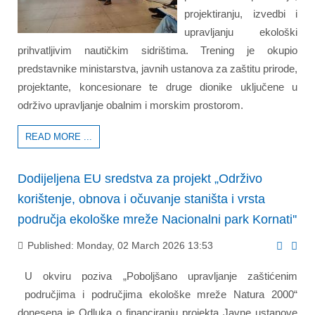
projektiranju, izvedbi i
upravljanju ekološki
prihvatljivim nautičkim sidrištima. Trening je okupio
predstavnike ministarstva, javnih ustanova za zaštitu prirode,
projektante, koncesionare te druge dionike uključene u
održivo upravljanje obalnim i morskim prostorom.
READ MORE ...
Dodijeljena EU sredstva za projekt „Održivo
korištenje, obnova i očuvanje staništa i vrsta
područja ekološke mreže Nacionalni park Kornati''
Published: Monday, 02 March 2026 13:53
U okviru poziva „Poboljšano upravljanje zaštićenim
područjima i područjima ekološke mreže Natura 2000“
donesena je Odluka o financiranju projekta Javne ustanove