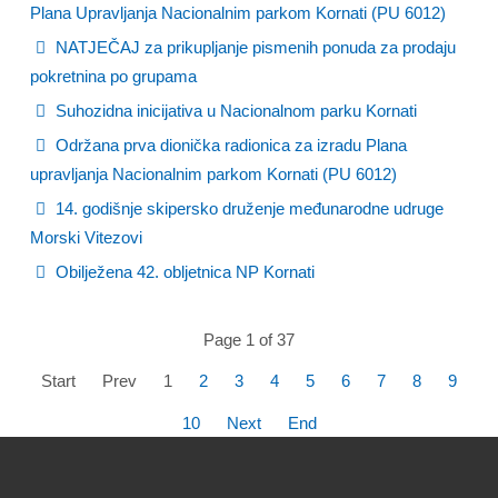
Plana Upravljanja Nacionalnim parkom Kornati (PU 6012)
NATJEČAJ za prikupljanje pismenih ponuda za prodaju
pokretnina po grupama
Suhozidna inicijativa u Nacionalnom parku Kornati
Održana prva dionička radionica za izradu Plana
upravljanja Nacionalnim parkom Kornati (PU 6012)
14. godišnje skipersko druženje međunarodne udruge
Morski Vitezovi
Obilježena 42. obljetnica NP Kornati
Page 1 of 37
Start
Prev
1
2
3
4
5
6
7
8
9
10
Next
End