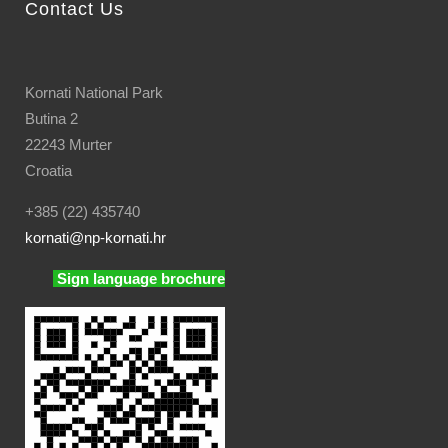
Contact Us
Kornati National Park
Butina 2
22243 Murter
Croatia
+385 (22) 435740
kornati
@np-kornati.hr
Sign language brochure