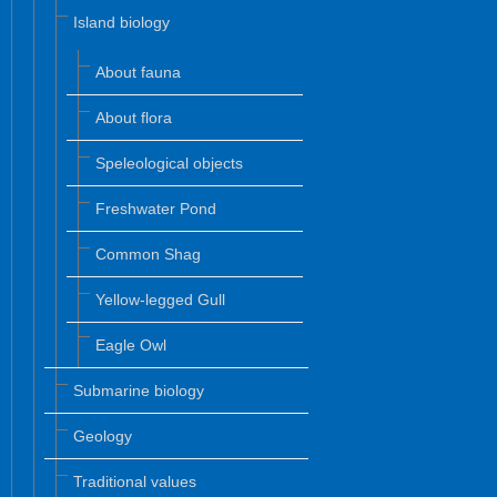
Island biology
About fauna
About flora
Speleological objects
Freshwater Pond
Common Shag
Yellow-legged Gull
Eagle Owl
Submarine biology
Geology
Traditional values