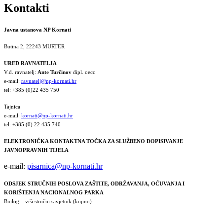
Kontakti
Javna ustanova NP Kornati
Butina 2, 22243 MURTER
URED RAVNATELJA
V.d. ravnatelj:
Ante Turčinov
dipl. oecc
e-mail:
ravnatelj@np-kornati.hr
tel: +385 (0)22 435 750
Tajnica
e-mail:
kornati@np-kornati.hr
tel: +385 (0) 22 435 740
ELEKTRONIČKA KONTAKTNA TOČKA ZA SLUŽBENO DOPISIVANJE
JAVNOPRAVNIH TIJELA
e-mail:
pisarnica@np-kornati.hr
ODSJEK STRUČNIH POSLOVA ZAŠTITE, ODRŽAVANJA, OČUVANJA I
KORIŠTENJA NACIONALNOG PARKA
Biolog – viši stručni savjetnik (kopno):