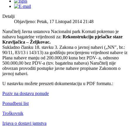
Detalji
Objavljeno: Petak, 17 Listopad 2014 21:48
Naručitelj Javna ustanova Nacionalni park Kornati pokrenuo je
nabavu bagatelne vrijednosti za:
Rekonstrukciju pješačke staze
Kravljačica – Željkovac.
Sukladno članku 18. stavku 3. Zakona o javnoj nabavi („NN", br.:
90/11, 83/13 i 143/13) za godišnju procijenjenu vrijednost nabave iz
Plana nabave manju od 200.000,00 kuna bez PDV- a, odnosno
500.000,00 bez PDV-a (tzv. bagatelna nabava) Naručitelj nije
obvezan provoditi postupke javne nabave propisane Zakonom o
javnoj nabavi.
U nastavku možete preuzeti dokumentaciju u PDF formatu.:
Poziv na dostavu ponude
Ponudbeni list
Troškovnik
Izjava o dostavi jamstva