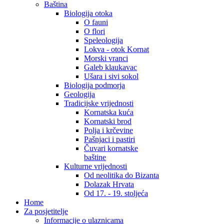
Baština
Biologija otoka
O fauni
O flori
Speleologija
Lokva - otok Kornat
Morski vranci
Galeb klaukavac
Ušara i sivi sokol
Biologija podmorja
Geologija
Tradicijske vrijednosti
Kornatska kuća
Kornatski brod
Polja i krčevine
Pašnjaci i pastiri
Čuvari kornatske
baštine
Kulturne vrijednosti
Od neolitika do Bizanta
Dolazak Hrvata
Od 17. - 19. stoljeća
Home
Za posjetitelje
Informacije o ulaznicama