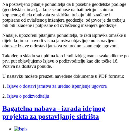
Na postavljeno pitanje ponuditelja da li posebne geodetske podloge
(geodetski snimak), a koje se odnose na batimetriju i snimku
kopnenog dijela obuhvata za sidrišta, trebaju biti izrađene i
potpisane od ovlaštenog inženjera geodezije, odgovor je da trebaju
biti biti izrađene i potpisane od ovlaštenog inženjera geodezije.
Nadalje, upozoreni pitanjima ponuditelja, te radi ispravka omaške u
dijelu kojim se navodi visina jamstva objavljujemo ispravljeni
obrazac Izjave o dostavi jamstva za uredno ispunjenje ugovora.
Također, u skladu sa upitima kao i radi izbjegavanja svake dileme po
prvi put objavljujemo Izjavu o podizvoditelju kao dio točke 16.
Poziva na dostavu ponude.
U nastavku možete preuzeti navedene dokumente u PDF formatu:
1.
Izjave o dostavi jamstva za uredno ispunjenje ugovora
2.
Izjava o podizvoditelju
Bagatelna nabava - izrada idejnog
projekta za postavljanje sidrišta