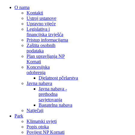
O nama
Kontakti
Ustroj ustanove
Upravno vijeće
Legislativa i
financijska izvješća
Pristup informacijama
Zaštita osobnih
podataka
Plan upravljanja NP
Kornati
Koncesijska
odobrenja
Djelatnost pčelarstva
Javna nabava
Javna nabava -
prethodna
savjetovanja
Bagatelna nabava
Natječaji
Park
Klimatski uvjeti
Popis otoka
Povijest NP Kornati