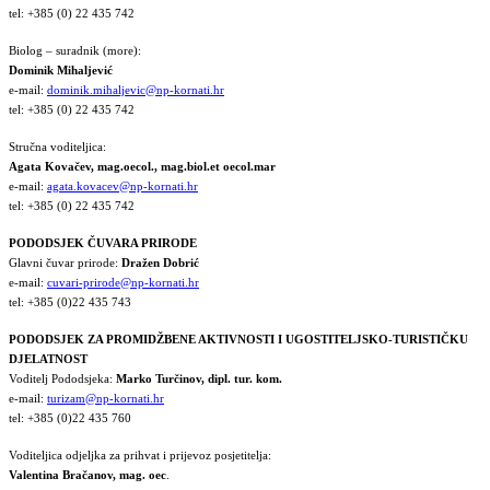
tel: +385 (0) 22 435 742
Biolog – suradnik (more):
Dominik Mihaljević
e-mail:
dominik.mihaljevic@np-kornati.hr
tel: +385 (0) 22 435 742
Stručna voditeljica:
Agata Kovačev,
mag.oecol., mag.biol.et oecol.mar
e-mail:
agata.kovacev@np-kornati.hr
tel: +385 (0) 22 435 742
PODODSJEK ČUVARA PRIRODE
Glavni čuvar prirode:
Dražen Dobrić
e-mail:
cuvari-prirode@np-kornati.hr
tel: +385 (0)22 435 743
PODODSJEK ZA PROMIDŽBENE AKTIVNOSTI I UGOSTITELJSKO-TURISTIČKU
DJELATNOST
Voditelj Pododsjeka:
Marko Turčinov, dipl. tur. kom.
e-mail:
turizam@np-kornati.hr
tel: +385 (0)22 435 760
Voditeljica odjeljka za prihvat i prijevoz posjetitelja:
Valentina Bračanov, mag. oec
.