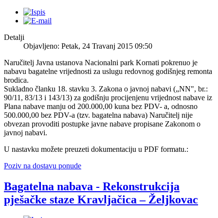
Detalji
Objavljeno: Petak, 24 Travanj 2015 09:50
Naručitelj Javna ustanova Nacionalni park Kornati pokrenuo je
nabavu bagatelne vrijednosti za uslugu redovnog godišnjeg remonta
brodica.
Sukladno članku 18. stavku 3. Zakona o javnoj nabavi („NN", br.:
90/11, 83/13 i 143/13) za godišnju procijenjenu vrijednost nabave iz
Plana nabave manju od 200.000,00 kuna bez PDV- a, odnosno
500.000,00 bez PDV-a (tzv. bagatelna nabava) Naručitelj nije
obvezan provoditi postupke javne nabave propisane Zakonom o
javnoj nabavi.
U nastavku možete preuzeti dokumentaciju u PDF formatu.:
Poziv na dostavu ponude
Bagatelna nabava - Rekonstrukcija
pješačke staze Kravljačica – Željkovac