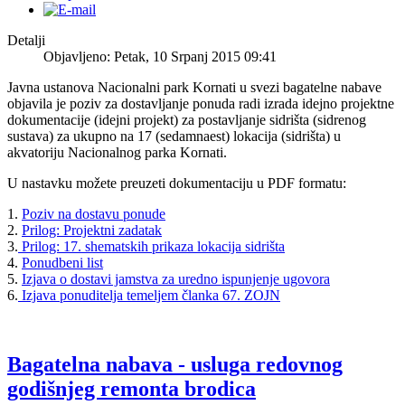
Detalji
Objavljeno: Petak, 10 Srpanj 2015 09:41
Javna ustanova Nacionalni park Kornati u svezi bagatelne nabave
objavila je poziv za dostavljanje ponuda radi izrada idejno projektne
dokumentacije (idejni projekt) za postavljanje sidrišta (sidrenog
sustava) za ukupno na 17 (sedamnaest) lokacija (sidrišta) u
akvatoriju Nacionalnog parka Kornati.
U nastavku možete preuzeti dokumentaciju u PDF formatu:
1.
Poziv na dostavu ponude
2.
Prilog: Projektni zadatak
3.
Prilog: 17. shematskih prikaza lokacija sidrišta
4.
Ponudbeni list
5.
Izjava o dostavi jamstva za uredno ispunjenje ugovora
6.
Izjava ponuditelja temeljem članka 67. ZOJN
Bagatelna nabava - usluga redovnog
godišnjeg remonta brodica