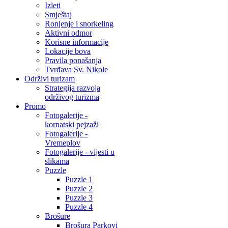
Izleti
Smještaj
Ronjenje i snorkeling
Aktivni odmor
Korisne informacije
Lokacije bova
Pravila ponašanja
Tvrđava Sv. Nikole
Održivi turizam
Strategija razvoja
održivog turizma
Promo
Fotogalerije -
kornatski pejzaži
Fotogalerije -
Vremeplov
Fotogalerije - vijesti u
slikama
Puzzle
Puzzle 1
Puzzle 2
Puzzle 3
Puzzle 4
Brošure
Brošura Parkovi