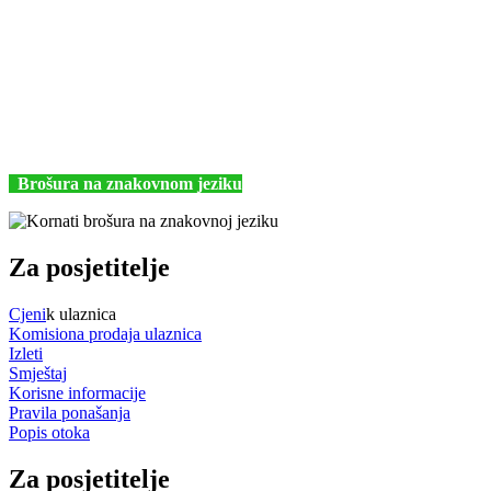
JU Nacionalni park Kornati
Butina 2
22243 Murter
Hrvatska
+385 (22) 435740
kornati@np-kornati.hr
Brošura na znakovnom jeziku
Za posjetitelje
Cjeni
k ulaznica
Komisiona prodaja ulaznica
Izleti
Smještaj
Korisne informacije
Pravila ponašanja
Popis otoka
Za posjetitelje