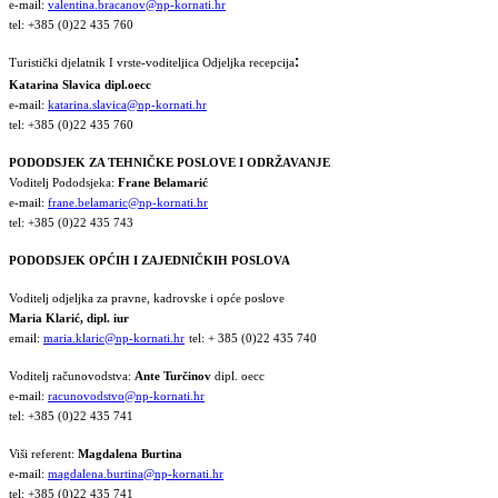
e-mail:
valentina.bracanov@np-kornati.hr
tel: +385 (0)22 435 760
:
Turistički djelatnik I vrste-voditeljica Odjeljka recepcija
Katarina Slavica dipl.oecc
e-mail:
katarina.slavica@np-kornati.hr
tel: +385 (0)22 435 760
PODODSJEK ZA TEHNIČKE POSLOVE I ODRŽAVANJE
Voditelj Pododsjeka:
Frane Belamarić
e-mail:
frane.belamaric@np-kornati.hr
tel: +385 (0)22 435 743
PODODSJEK OPĆIH I ZAJEDNIČKIH POSLOVA
Voditelj odjeljka za pravne, kadrovske i opće poslove
Maria Klarić, dipl. iur
email:
maria.klaric@np-kornati.hr
tel: + 385 (0)22 435 740
Voditelj računovodstva:
Ante Turčinov
dipl. oecc
e-mail:
racunovodstvo@np-kornati.hr
tel: +385 (0)22 435 741
Viši referent:
Magdalena Burtina
e-mail:
magdalena.burtina@np-kornati.hr
tel: +385 (0)22 435 741