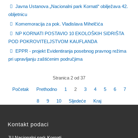
Javna Ustanova „Nacionalni park Kornati“ obilježava 42.
obljetnicu
Komemoracija za pok. Vladislava Mihelčića
NP KORNATI POSTAVIO 10 EKOLOŠKIH SIDRIŠTA
POD POKROVITELJSTVOM KAUFLANDA
EPPR - projekt Evidentiranja posebnog pravnog režima
pri upravljanju zaštićenim područjima
Stranica 2 od 37
Početak
Prethodno
1
2
3
4
5
6
7
8
9
10
Sljedeće
Kraj
Kontakt podaci
JU Nacionalni park Kornati