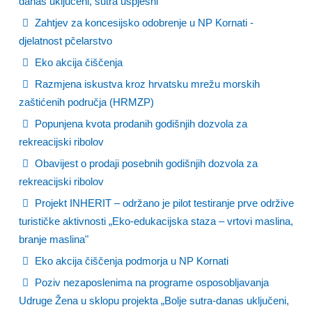
danas uključeni, sutra uspješni“
Zahtjev za koncesijsko odobrenje u NP Kornati -
djelatnost pčelarstvo
Eko akcija čiščenja
Razmjena iskustva kroz hrvatsku mrežu morskih
zaštićenih područja (HRMZP)
Popunjena kvota prodanih godišnjih dozvola za
rekreacijski ribolov
Obavijest o prodaji posebnih godišnjih dozvola za
rekreacijski ribolov
Projekt INHERIT – održano je pilot testiranje prve održive
turističke aktivnosti „Eko-edukacijska staza – vrtovi maslina,
branje maslina"
Eko akcija čiščenja podmorja u NP Kornati
Poziv nezaposlenima na programe osposobljavanja
Udruge Žena u sklopu projekta „Bolje sutra-danas uključeni,