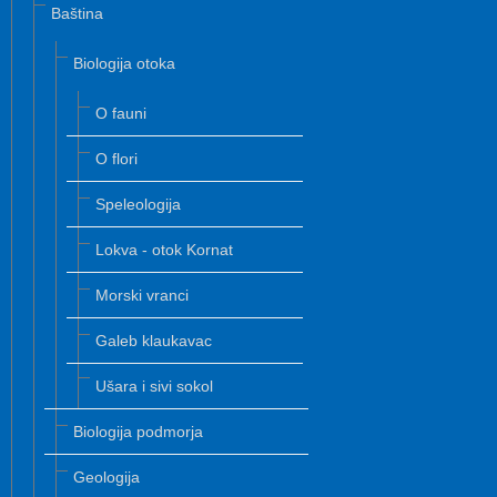
Baština
Biologija otoka
O fauni
O flori
Speleologija
Lokva - otok Kornat
Morski vranci
Galeb klaukavac
Ušara i sivi sokol
Biologija podmorja
Geologija