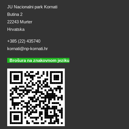
JU Nacionalni park Kornati
Butina 2
22243 Murter
Hrvatska
+385 (22) 435740
kornati@np-kornati.hr
Brošura na znakovnom jeziku