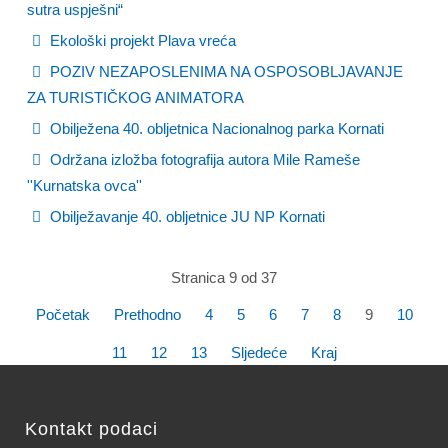
sutra uspješni“
Ekološki projekt Plava vreća
POZIV NEZAPOSLENIMA NA OSPOSOBLJAVANJE
ZA TURISTIČKOG ANIMATORA
Obilježena 40. obljetnica Nacionalnog parka Kornati
Održana izložba fotografija autora Mile Rameše
''Kurnatska ovca''
Obilježavanje 40. obljetnice JU NP Kornati
Stranica 9 od 37
Početak
Prethodno
4
5
6
7
8
9
10
11
12
13
Sljedeće
Kraj
Kontakt podaci