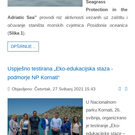
Seagrass
Protection in the
Adriatic Sea''
provodi niz aktivnosti vezanih uz zaštitu i
očuvanje staništa morskih cvjetnica
Posidonia oceanica
(
Slika 1
).
OPŠIRNIJE...
Uspješno testirana „Eko-edukacijska staza -
podmorje NP Kornati“
Objavljeno: Četvrtak, 27 Svibanj 2021 15:43
U Nacionalnom
parku Kornati, 26.
svibnja, organizirano
je testiranje „Eko-
edukacijske staze –