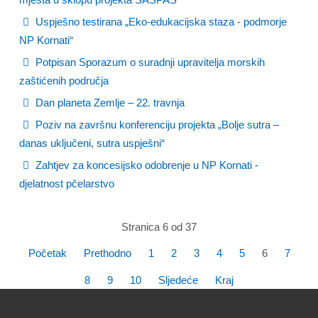
Uspješno testirana „Eko-edukacijska staza - podmorje
NP Kornati“
Potpisan Sporazum o suradnji upravitelja morskih
zaštićenih područja
Dan planeta Zemlje – 22. travnja
Poziv na završnu konferenciju projekta „Bolje sutra –
danas uključeni, sutra uspješni“
Zahtjev za koncesijsko odobrenje u NP Kornati -
djelatnost pčelarstvo
Stranica 6 od 37
Početak
Prethodno
1
2
3
4
5
6
7
8
9
10
Sljedeće
Kraj