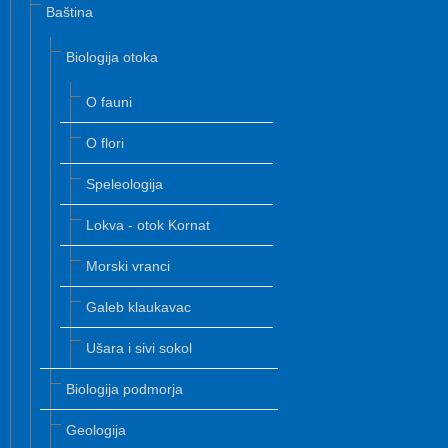
Baština
Biologija otoka
O fauni
O flori
Speleologija
Lokva - otok Kornat
Morski vranci
Galeb klaukavac
Ušara i sivi sokol
Biologija podmorja
Geologija