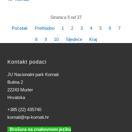
Stranica 5 od 37
Početak
Prethodno
1
2
3
4
5
6
7
8
9
10
Sljedeće
Kraj
Kontakt podaci
JU Nacionalni park Kornati
Butina 2
22243 Murter
Hrvatska
+385 (22) 435740
kornati@np-kornati.hr
Brošura na znakovnom jeziku