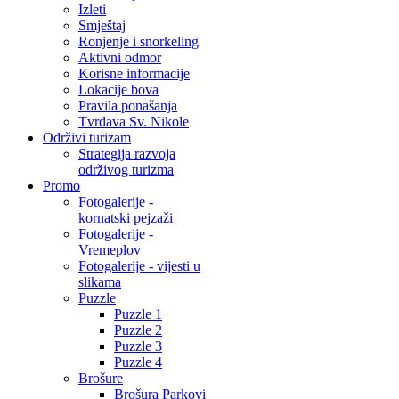
Izleti
Smještaj
Ronjenje i snorkeling
Aktivni odmor
Korisne informacije
Lokacije bova
Pravila ponašanja
Tvrđava Sv. Nikole
Održivi turizam
Strategija razvoja
održivog turizma
Promo
Fotogalerije -
kornatski pejzaži
Fotogalerije -
Vremeplov
Fotogalerije - vijesti u
slikama
Puzzle
Puzzle 1
Puzzle 2
Puzzle 3
Puzzle 4
Brošure
Brošura Parkovi