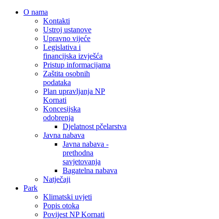
O nama
Kontakti
Ustroj ustanove
Upravno vijeće
Legislativa i
financijska izvješća
Pristup informacijama
Zaštita osobnih
podataka
Plan upravljanja NP
Kornati
Koncesijska
odobrenja
Djelatnost pčelarstva
Javna nabava
Javna nabava -
prethodna
savjetovanja
Bagatelna nabava
Natječaji
Park
Klimatski uvjeti
Popis otoka
Povijest NP Kornati