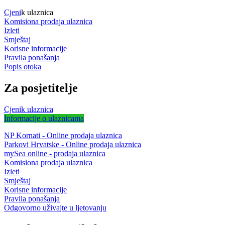
Cjeni
k ulaznica
Komisiona prodaja ulaznica
Izleti
Smještaj
Korisne informacije
Pravila ponašanja
Popis otoka
Za posjetitelje
Cjenik ulaznica
Informacije o ulaznicama
NP Kornati - Online prodaja ulaznica
Parkovi Hrvatske - Online prodaja ulaznica
mySea online - prodaja ulaznica
Komisiona prodaja ulaznica
Izleti
Smještaj
Korisne informacije
Pravila ponašanja
Odgovorno uživajte u ljetovanju