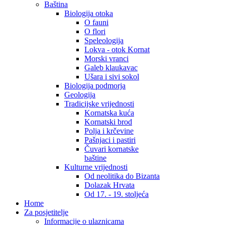
Baština
Biologija otoka
O fauni
O flori
Speleologija
Lokva - otok Kornat
Morski vranci
Galeb klaukavac
Ušara i sivi sokol
Biologija podmorja
Geologija
Tradicijske vrijednosti
Kornatska kuća
Kornatski brod
Polja i krčevine
Pašnjaci i pastiri
Čuvari kornatske
baštine
Kulturne vrijednosti
Od neolitika do Bizanta
Dolazak Hrvata
Od 17. - 19. stoljeća
Home
Za posjetitelje
Informacije o ulaznicama