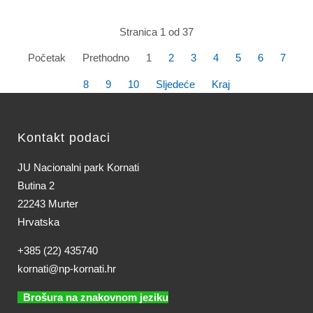
Stranica 1 od 37
Početak
Prethodno
1
2
3
4
5
6
7
8
9
10
Sljedeće
Kraj
Kontakt podaci
JU Nacionalni park Kornati
Butina 2
22243 Murter
Hrvatska
+385 (22) 435740
kornati@np-kornati.hr
Brošura na znakovnom jeziku