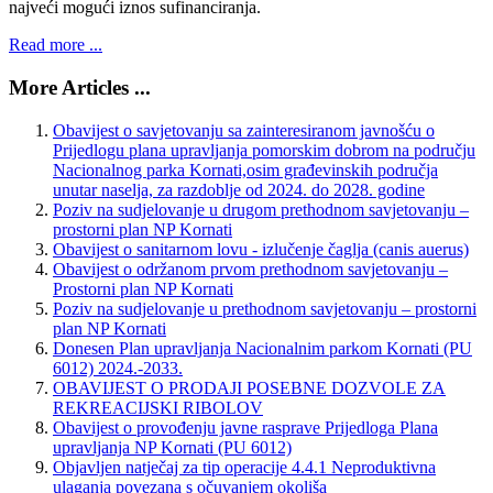
najveći mogući iznos sufinanciranja.
Read more ...
More Articles ...
Obavijest o savjetovanju sa zainteresiranom javnošću o
Prijedlogu plana upravljanja pomorskim dobrom na području
Nacionalnog parka Kornati,osim građevinskih područja
unutar naselja, za razdoblje od 2024. do 2028. godine
Poziv na sudjelovanje u drugom prethodnom savjetovanju –
prostorni plan NP Kornati
Obavijest o sanitarnom lovu - izlučenje čaglja (canis auerus)
Obavijest o održanom prvom prethodnom savjetovanju –
Prostorni plan NP Kornati
Poziv na sudjelovanje u prethodnom savjetovanju – prostorni
plan NP Kornati
Donesen Plan upravljanja Nacionalnim parkom Kornati (PU
6012) 2024.-2033.
OBAVIJEST O PRODAJI POSEBNE DOZVOLE ZA
REKREACIJSKI RIBOLOV
Obavijest o provođenju javne rasprave Prijedloga Plana
upravljanja NP Kornati (PU 6012)
Objavljen natječaj za tip operacije 4.4.1 Neproduktivna
ulaganja povezana s očuvanjem okoliša