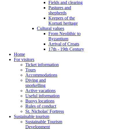
Fields and clearing
Pastures and
shepherds
Keepers of the
Kornati heritage
Cultural values
From Neolithic to
Byzantium
Arrival of Croats
17th - 19th Century
Home
For visitors
Ticket information
Tours
Accommodations
Diving and
snorkelling
Active vacations
Useful information
Buoys locations
Rules of conduct
St. Nicholas' Fortress
Sustainable tourism
Sustainable Tourism
Development