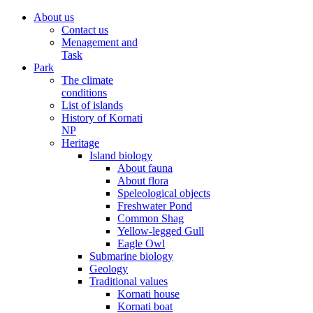
About us
Contact us
Menagement and
Task
Park
The climate
conditions
List of islands
History of Kornati
NP
Heritage
Island biology
About fauna
About flora
Speleological objects
Freshwater Pond
Common Shag
Yellow-legged Gull
Eagle Owl
Submarine biology
Geology
Traditional values
Kornati house
Kornati boat