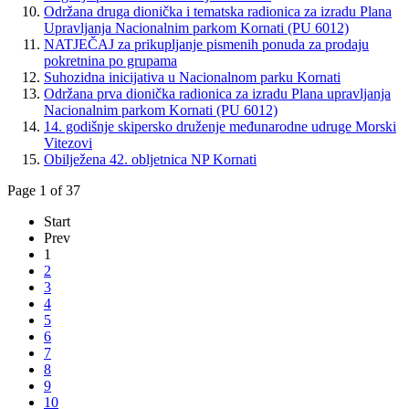
Održana druga dionička i tematska radionica za izradu Plana
Upravljanja Nacionalnim parkom Kornati (PU 6012)
NATJEČAJ za prikupljanje pismenih ponuda za prodaju
pokretnina po grupama
Suhozidna inicijativa u Nacionalnom parku Kornati
Održana prva dionička radionica za izradu Plana upravljanja
Nacionalnim parkom Kornati (PU 6012)
14. godišnje skipersko druženje međunarodne udruge Morski
Vitezovi
Obilježena 42. obljetnica NP Kornati
Page 1 of 37
Start
Prev
1
2
3
4
5
6
7
8
9
10