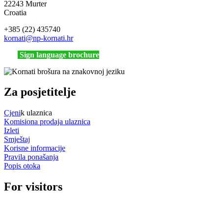
22243 Murter
Croatia
+385 (22) 435740
kornati
@np-kornati.hr
Sign language brochure
Za posjetitelje
Cjeni
k ulaznica
Komisiona prodaja ulaznica
Izleti
Smještaj
Korisne informacije
Pravila ponašanja
Popis otoka
For visitors