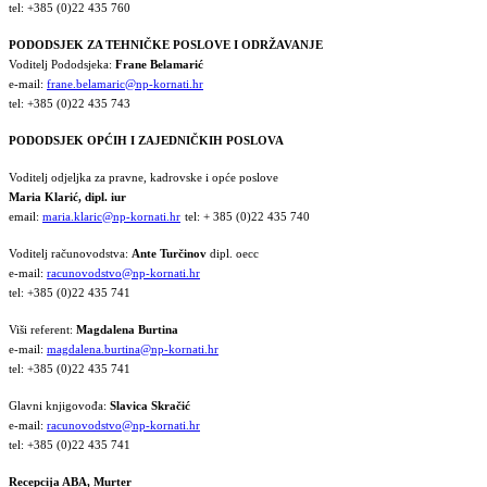
tel: +385 (0)22 435 760
PODODSJEK ZA TEHNIČKE POSLOVE I ODRŽAVANJE
Voditelj Pododsjeka:
Frane Belamarić
e-mail:
frane.belamaric@np-kornati.hr
tel: +385 (0)22 435 743
PODODSJEK OPĆIH I ZAJEDNIČKIH POSLOVA
Voditelj odjeljka za pravne, kadrovske i opće poslove
Maria Klarić, dipl. iur
email:
maria.klaric@np-kornati.hr
tel: + 385 (0)22 435 740
Voditelj računovodstva:
Ante Turčinov
dipl. oecc
e-mail:
racunovodstvo@np-kornati.hr
tel: +385 (0)22 435 741
Viši referent:
Magdalena Burtina
e-mail:
magdalena.burtina@np-kornati.hr
tel: +385 (0)22 435 741
Glavni knjigovođa:
Slavica Skračić
e-mail:
racunovodstvo@np-kornati.hr
tel: +385 (0)22 435 741
Recepcija ABA, Murter