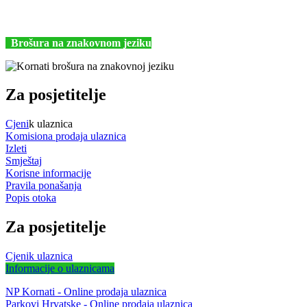
+385 (22) 435740
kornati@np-kornati.hr
Brošura na znakovnom jeziku
Za posjetitelje
Cjeni
k ulaznica
Komisiona prodaja ulaznica
Izleti
Smještaj
Korisne informacije
Pravila ponašanja
Popis otoka
Za posjetitelje
Cjenik ulaznica
Informacije o ulaznicama
NP Kornati - Online prodaja ulaznica
Parkovi Hrvatske - Online prodaja ulaznica