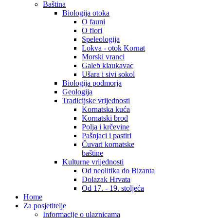
Baština
Biologija otoka
O fauni
O flori
Speleologija
Lokva - otok Kornat
Morski vranci
Galeb klaukavac
Ušara i sivi sokol
Biologija podmorja
Geologija
Tradicijske vrijednosti
Kornatska kuća
Kornatski brod
Polja i krčevine
Pašnjaci i pastiri
Čuvari kornatske
baštine
Kulturne vrijednosti
Od neolitika do Bizanta
Dolazak Hrvata
Od 17. - 19. stoljeća
Home
Za posjetitelje
Informacije o ulaznicama