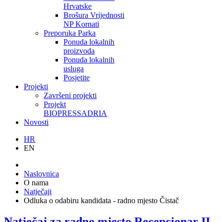
Hrvatske
Brošura Vrijednosti
NP Kornati
Preporuka Parka
Ponuda lokalnih
proizvoda
Ponuda lokalnih
usluga
Posjetite
Projekti
Završeni projekti
Projekt
BIOPRESSADRIA
Novosti
HR
EN
Naslovnica
O nama
Natječaji
Odluka o odabiru kandidata - radno mjesto Čistač
Natječaj za radno mjesto Recepcionar II