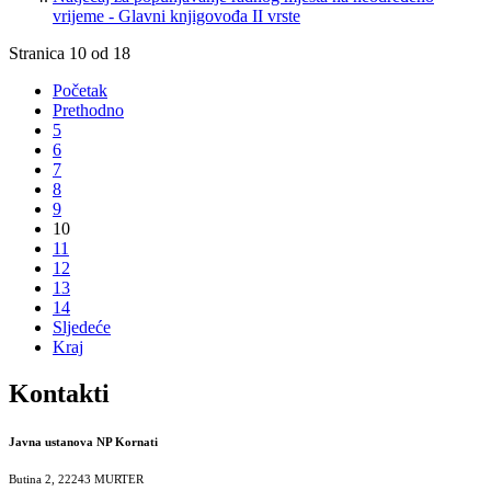
vrijeme - Glavni knjigovođa II vrste
Stranica 10 od 18
Početak
Prethodno
5
6
7
8
9
10
11
12
13
14
Sljedeće
Kraj
Kontakti
Javna ustanova NP Kornati
Butina 2, 22243 MURTER