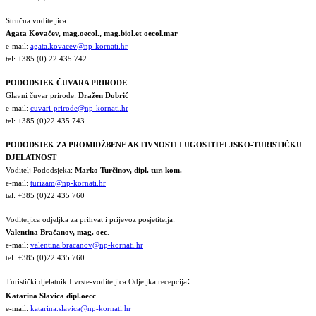
Stručna voditeljica:
Agata Kovačev,
mag.oecol., mag.biol.et oecol.mar
e-mail:
agata.kovacev@np-kornati.hr
tel: +385 (0) 22 435 742
PODODSJEK ČUVARA PRIRODE
Glavni čuvar prirode:
Dražen Dobrić
e-mail:
cuvari-prirode@np-kornati.hr
tel: +385 (0)22 435 743
PODODSJEK ZA PROMIDŽBENE AKTIVNOSTI I UGOSTITELJSKO-TURISTIČKU
DJELATNOST
Voditelj Pododsjeka:
Marko Turčinov, dipl. tur. kom.
e-mail:
turizam@np-kornati.hr
tel: +385 (0)22 435 760
Voditeljica odjeljka za prihvat i prijevoz posjetitelja:
Valentina Bračanov, mag. oec
.
e-mail:
valentina.bracanov@np-kornati.hr
tel: +385 (0)22 435 760
:
Turistički djelatnik I vrste-voditeljica Odjeljka recepcija
Katarina Slavica dipl.oecc
e-mail:
katarina.slavica@np-kornati.hr