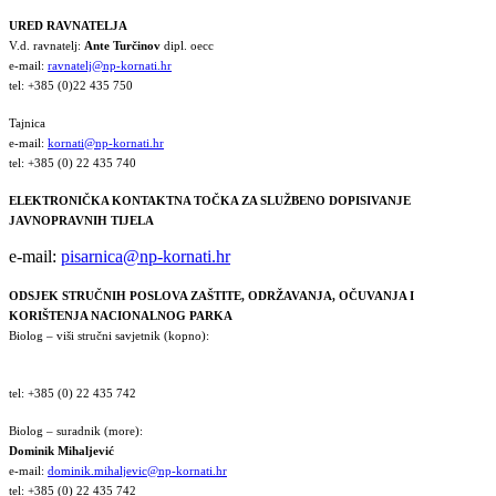
URED RAVNATELJA
V.d. ravnatelj:
Ante Turčinov
dipl. oecc
e-mail:
ravnatelj@np-kornati.hr
tel: +385 (0)22 435 750
Tajnica
e-mail:
kornati@np-kornati.hr
tel: +385 (0) 22 435 740
ELEKTRONIČKA KONTAKTNA TOČKA ZA SLUŽBENO DOPISIVANJE
JAVNOPRAVNIH TIJELA
e-mail:
pisarnica@np-kornati.hr
ODSJEK STRUČNIH POSLOVA ZAŠTITE, ODRŽAVANJA, OČUVANJA I
KORIŠTENJA NACIONALNOG PARKA
Biolog – viši stručni savjetnik (kopno):
tel: +385 (0) 22 435 742
Biolog – suradnik (more):
Dominik Mihaljević
e-mail:
dominik.mihaljevic@np-kornati.hr
tel: +385 (0) 22 435 742