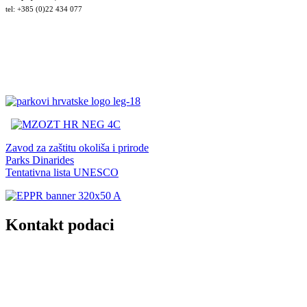
tel: +385 (0)22 434 077
Zavod za zaštitu okoliša i prirode
Parks Dinarides
Tentativna lista UNESCO
Kontakt podaci
JU Nacionalni park Kornati
Butina 2
22243 Murter
Hrvatska