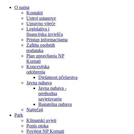
O nama
Kontakti
Ustroj ustanove
Upravno vijeće
Legislativa i
financijska izvješća
Pristup informacijama
Zaštita osobnih
podataka
Plan upravljanja NP
Kornati
Koncesijska
odobrenja
Djelatnost pčelarstva
Javna nabava
Javna nabava -
prethodna
savjetovanja
Bagatelna nabava
Natječaji
Park
Klimatski uvjeti
Popis otoka
Povijest NP Kornati