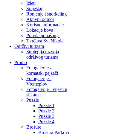
Izleti
Smještaj
Ronjenje i snorkeling
Aktivni odmor
Korisne informacije
Lokacije bova
Pravila ponašanja
Tvrđava Sv. Nikole
Održivi turizam
Strategija razvoja
održivog turizma
Promo
Fotogalerije -
kornatski pejzaži
Fotogalerije -
Vremeplov
Fotogalerije - vijesti u
slikama
Puzzle
Puzzle 1
Puzzle 2
Puzzle 3
Puzzle 4
Brošure
Brošura Parkovi