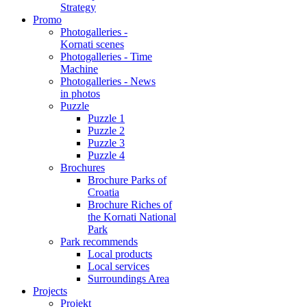
Strategy
Promo
Photogalleries -
Kornati scenes
Photogalleries - Time
Machine
Photogalleries - News
in photos
Puzzle
Puzzle 1
Puzzle 2
Puzzle 3
Puzzle 4
Brochures
Brochure Parks of
Croatia
Brochure Riches of
the Kornati National
Park
Park recommends
Local products
Local services
Surroundings Area
Projects
Projekt