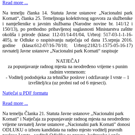
Read more ...
Na temelju članka 14. Statuta Javne ustanove „Nacionalni park
Kornati“, članka 25. Temeljnoga kolektivnog ugovora za službenike
i namještenike u javnim službama (Narodne novine br. 141/12 i
150/13), po prethodno pribavljenoj suglasnosti Ministarstva zaštite
okoliša i prirode (klasa: 112-01/14-01/04, Urbroj: 517-03-1-1-16-
405), te Odluke o raspisivanju natječaja od dana 15.srpnja 2016.
godine (klasa:612-07/16-70/10; Urbroj:2182/1-1575-05-16-17)
ravnatelj Javne ustanove „Nacionalni park Kornati“ raspisuje
NATJEČAJ
za popunjavanje radnog mjesta na neodređeno vrijeme s punim
radnim vremenom:
- Voditelj pododsjeka za tehničke poslove i održavanje I vrste – 1
izvršitelj/ica (uz probni rad od 6 mjeseci).
Natječaj u PDF formatu
Read more ...
Na temelju Članka 21. Statuta Javne ustanove ,,Nacionalni park
Kornati" i Natječaja za popunjavanje radnog mjesta na neodređeno
vrijeme ravnatelj Javne ustanove ,,Nacionalni park Kornati" donosi
ODLUKU o izboru kandidata na radno mjesto voditelj pravnih