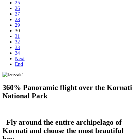
25
26
27
28
29
30
31
32
33
34
Next
End
360% Panoramic flight over the Kornati
National Park
Fly around the entire archipelago of
Kornati and choose the most beautiful