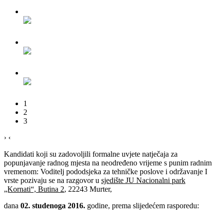
1
2
3
›
‹
Kandidati koji su zadovoljili formalne uvjete natječaja za
popunjavanje radnog mjesta na neodređeno vrijeme s punim radnim
vremenom: Voditelj pododsjeka za tehničke poslove i održavanje I
vrste pozivaju se na razgovor u
sjedište JU Nacionalni park
„Kornati“, Butina 2
, 22243 Murter,
dana
02. studenoga 2016.
godine, prema slijedećem rasporedu: