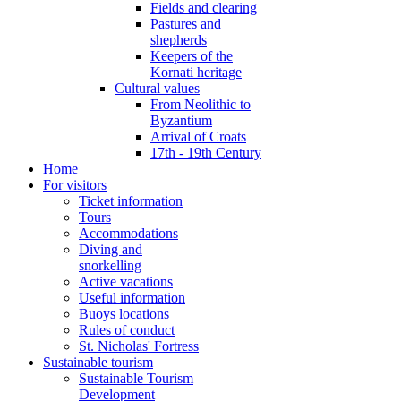
Fields and clearing
Pastures and
shepherds
Keepers of the
Kornati heritage
Cultural values
From Neolithic to
Byzantium
Arrival of Croats
17th - 19th Century
Home
For visitors
Ticket information
Tours
Accommodations
Diving and
snorkelling
Active vacations
Useful information
Buoys locations
Rules of conduct
St. Nicholas' Fortress
Sustainable tourism
Sustainable Tourism
Development