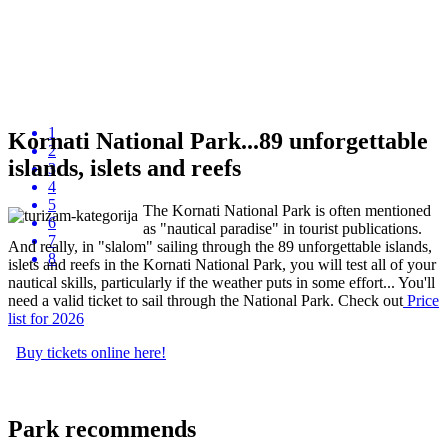
1
Kornati National Park...89 unforgettable
2
islands, islets and reefs
3
4
5
The Kornati National Park is often mentioned
6
as "nautical paradise" in tourist publications.
7
And really, in "slalom" sailing through the 89 unforgettable islands,
8
islets and reefs in the Kornati National Park, you will test all of your
nautical skills, particularly if the weather puts in some effort... You'll
need a valid ticket to sail through the National Park. Check out
P
rice
list
for 2026
Buy tickets online here!
Park recommends