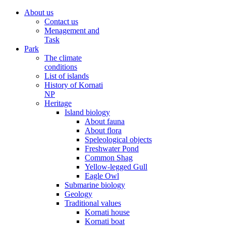
About us
Contact us
Menagement and
Task
Park
The climate
conditions
List of islands
History of Kornati
NP
Heritage
Island biology
About fauna
About flora
Speleological objects
Freshwater Pond
Common Shag
Yellow-legged Gull
Eagle Owl
Submarine biology
Geology
Traditional values
Kornati house
Kornati boat