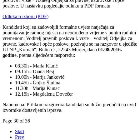
poslova I vrste - voditelj Odjeljka za pravne, kadrovske i opće
poslove. U nastavku pogledajte odluku u PDF formatu.
Odluka o izboru (PDF)
Kandidati koji su zadovoljili formalne uvjete natječaja za
popunjavanje radnog mjesta na neodređeno vrijeme s punim radnim
vremenom: Voditelj pravnih poslova I. vrste – voditelj Odjeljka za
pravne, kadrovske i opće poslove, pozivaju se na razgovor u sjedište
JU NP „Kornati“, Butina 2, 22243 Murter, dana
01.08.2016.
godin
e, prema slijedećem rasporedu:
08.30h - Maria Klarić
09.15h - Diana Beg
10.00h - Marija Janković
10.45h - Gojko Štulina
11.30h - Marija Kunac
12.15h - Magdalena Dovečer
Napomena: Prilikom razgovora kandidati su dužni predočiti na uvid
izvornike dostavljenih isprava.
Page 30 of 36
Start
Prev