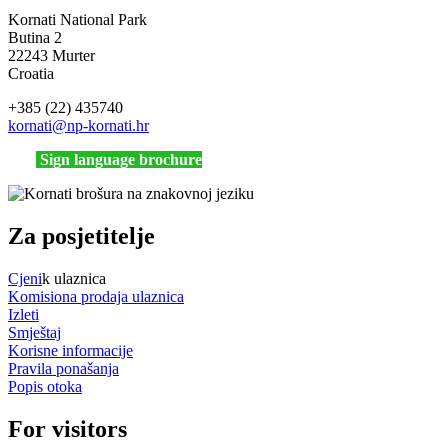
Kornati National Park
Butina 2
22243 Murter
Croatia
+385 (22) 435740
kornati
@np-kornati.hr
Sign language brochure
Za posjetitelje
Cjeni
k ulaznica
Komisiona prodaja ulaznica
Izleti
Smještaj
Korisne informacije
Pravila ponašanja
Popis otoka
For visitors