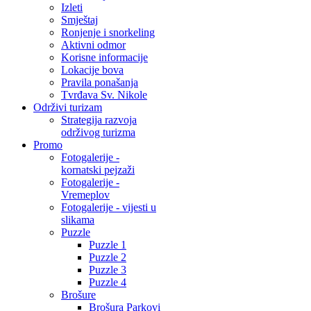
Izleti
Smještaj
Ronjenje i snorkeling
Aktivni odmor
Korisne informacije
Lokacije bova
Pravila ponašanja
Tvrđava Sv. Nikole
Održivi turizam
Strategija razvoja
održivog turizma
Promo
Fotogalerije -
kornatski pejzaži
Fotogalerije -
Vremeplov
Fotogalerije - vijesti u
slikama
Puzzle
Puzzle 1
Puzzle 2
Puzzle 3
Puzzle 4
Brošure
Brošura Parkovi