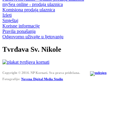
mySea online - prodaja ulaznica
Komisiona prodaja ulaznica
Izleti
Smještaj
Korisne informacije
Pravila ponašanja
Odgovorno uživajte u ljetovanju
Tvrđava Sv. Nikole
Copyright © 2014. NP Kornati. Sva prava pridržana.
Fotografije:
Novena Digital Media Studio