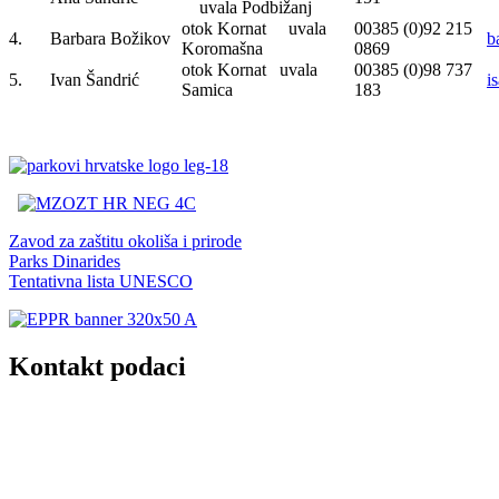
uvala Podbižanj
otok Kornat uvala
00385 (0)92 215
4.
Barbara Božikov
b
Koromašna
0869
otok Kornat uvala
00385 (0)98 737
5.
Ivan Šandrić
i
Samica
183
Zavod za zaštitu okoliša i prirode
Parks Dinarides
Tentativna lista UNESCO
Kontakt podaci
JU Nacionalni park Kornati
Butina 2
22243 Murter
Hrvatska