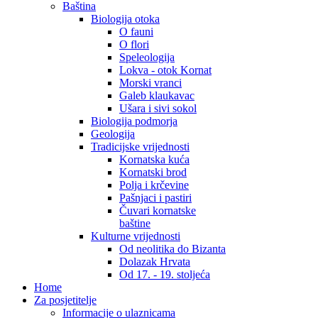
Baština
Biologija otoka
O fauni
O flori
Speleologija
Lokva - otok Kornat
Morski vranci
Galeb klaukavac
Ušara i sivi sokol
Biologija podmorja
Geologija
Tradicijske vrijednosti
Kornatska kuća
Kornatski brod
Polja i krčevine
Pašnjaci i pastiri
Čuvari kornatske
baštine
Kulturne vrijednosti
Od neolitika do Bizanta
Dolazak Hrvata
Od 17. - 19. stoljeća
Home
Za posjetitelje
Informacije o ulaznicama