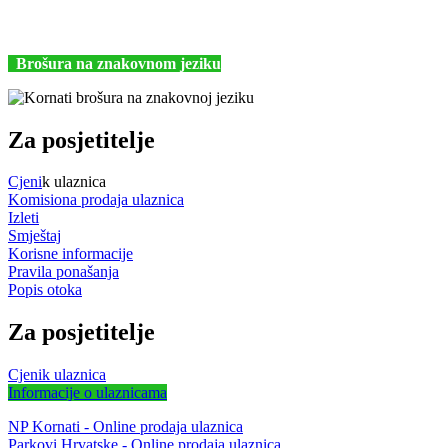
+385 (22) 435740
kornati@np-kornati.hr
Brošura na znakovnom jeziku
Za posjetitelje
Cjeni
k ulaznica
Komisiona prodaja ulaznica
Izleti
Smještaj
Korisne informacije
Pravila ponašanja
Popis otoka
Za posjetitelje
Cjenik ulaznica
Informacije o ulaznicama
NP Kornati - Online prodaja ulaznica
Parkovi Hrvatske - Online prodaja ulaznica