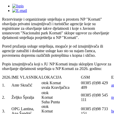
Rezerviranje i organiziranje smještaja u prostoru NP "Kornati"
obavljaju privatni iznajmljivači i turističke agencije koje su
registrirane za obavljanje takve djelatnosti i koje s Javnom
ustanovom "Nacionalni park Kornati" sklope ugovor za obavljanje
djelatnosti smještaja posjetitelja u NP "Kornati".
Pored pružanja usluge smještaja, moguće je od iznajmljivača ili
agencije zatražiti i dodatne usluge kao sto su najam čamca,
povremenu dopremu različitih potrepština s kopna i slično.
Popis iznajmljivača koji s JU NP Kornati imaju sklopljen Ugovor za
obavljanje djelatnosti smještaja u NP Kornati za 2026. godinu:
2026.
IME VLASNIKA
LOKACIJA
GSM
E
otok Kornat
00385 (0)98 429
1.
Ante Skračić
a
uvala Kravljačica
409
otok
00385 (0)98 545
2.
Željko Špralja
Kornat
n
111
Suha Punta
otok
OPG Lantina,
00385 (0)98 733
3.
Kornat
h
Ana Šandrić
151