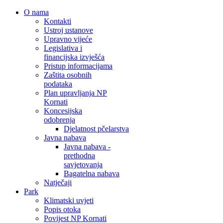
O nama
Kontakti
Ustroj ustanove
Upravno vijeće
Legislativa i
financijska izvješća
Pristup informacijama
Zaštita osobnih
podataka
Plan upravljanja NP
Kornati
Koncesijska
odobrenja
Djelatnost pčelarstva
Javna nabava
Javna nabava -
prethodna
savjetovanja
Bagatelna nabava
Natječaji
Park
Klimatski uvjeti
Popis otoka
Povijest NP Kornati