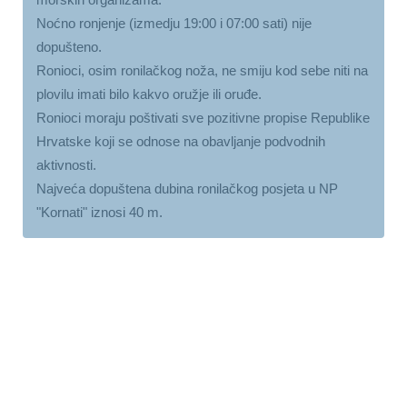
Noćno ronjenje (izmedju 19:00 i 07:00 sati) nije
dopušteno.
Ronioci, osim ronilačkog noža, ne smiju kod sebe niti na
plovilu imati bilo kakvo oružje ili oruđe.
Ronioci moraju poštivati sve pozitivne propise Republike
Hrvatske koji se odnose na obavljanje podvodnih
aktivnosti.
Najveća dopuštena dubina ronilačkog posjeta u NP
"Kornati" iznosi 40 m.