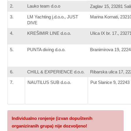
2.
Lauko team d.o.o
Zaglav 15, 23281 Sali
3.
LM Yachting j.d.o.o., JUST
Marina Kornati, 2321
DIVE
4.
KREŠIMIR LINE d.o.o.
Ulica IX br. 17., 2327
5.
PUNTA diving d.o.o.
Branimirova 19, 2224
6.
CHILL & EXPERIENCE d.o.o.
Ribarska ulica 17, 2
7.
NAUTILUS SUB d.o.o.
Put Slanice 9, 22243
Individualno ronjenje (izvan dopuštenih
organiziranih grupa) nije dozvoljeno!