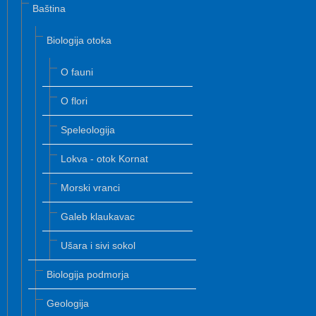
Baština
Biologija otoka
O fauni
O flori
Speleologija
Lokva - otok Kornat
Morski vranci
Galeb klaukavac
Ušara i sivi sokol
Biologija podmorja
Geologija