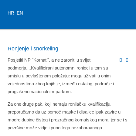
HR
EN
Ronjenje i snorkeling
Posjetiti NP "Kornati", a ne zaroniti u svijet
podmorja....Kvalificirani autonomni ronioci u tom su
smislu u povlaštenom položaju: mogu uživati u onim
vrijednostima zbog kojih je, između ostalog, područje i
proglašeno nacionalnim parkom.
Za one druge pak, koji nemaju ronilačku kvalifikaciju,
preporučamo da uz pomoć maske i disalice ipak zavire u
modre dubine čistog i prozračnog kornatskog mora, jer se i s
površine može vidjeti puno toga nezaboravnoga.