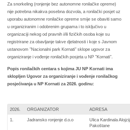
Za snorkeling (ronjenje bez autonomne ronilačke opreme)
nije potrebna nikakva posebna dozvola, a ronilački posjet uz
uporabu autonomne ronilačke opreme smije se obaviti samo
u organiziranim i odobrenim grupama i to isključivo u
organizaciji nekog od pravnih i/ili fizičkih osoba koje su
registrirane za obavljanje takve djelatnosti i koje s Javnom
ustanovom "Nacionalni park Kornati" sklope ugovor za
organiziranje i vođenje ronilačkih posjeta u NP "Kornati".
Popis ronilačkih centara s kojima JU NP Kornati ima
sklopljen Ugovor za organiziranje i vođenje ronilačkog
posjećivanja u NP Kornati za 2026. godinu:
2026.
ORGANIZATOR
ADRESA
1.
Jadransko ronjenje d.o.o
Ulica Kardinala Alojz
Pakoštane