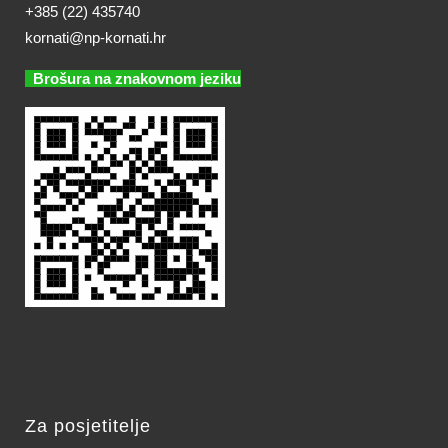
+385 (22) 435740
kornati@np-kornati.hr
Brošura na znakovnom jeziku
Za posjetitelje