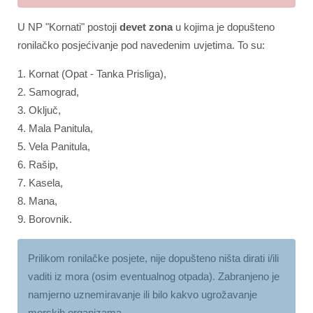
U NP "Kornati" postoji
devet zona
u kojima je dopušteno
ronilačko posjećivanje pod navedenim uvjetima. To su:
1. Kornat (Opat - Tanka Prisliga),
2. Samograd,
3. Oključ,
4. Mala Panitula,
5. Vela Panitula,
6. Rašip,
7. Kasela,
8. Mana,
9. Borovnik.
Prilikom ronilačke posjete, nije dopušteno ništa dirati i/ili
vaditi iz mora (osim eventualnog otpada). Zabranjeno je
namjerno uznemiravanje ili bilo kakvo ugrožavanje
morskih organizama.