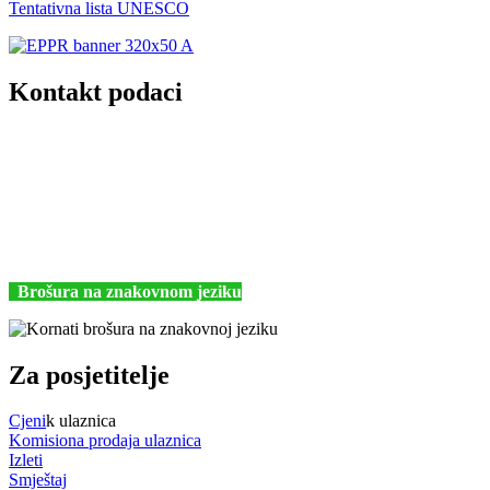
Tentativna lista UNESCO
Kontakt podaci
JU Nacionalni park Kornati
Butina 2
22243 Murter
Hrvatska
+385 (22) 435740
kornati@np-kornati.hr
Brošura na znakovnom jeziku
Za posjetitelje
Cjeni
k ulaznica
Komisiona prodaja ulaznica
Izleti
Smještaj