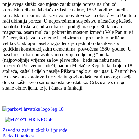
prije svega služio kao mjesto za ubiranje poreza na ribu od
kornatskih ribara. Mletačka vlast je naime, 1532. godine naredila
kornatskim ribarima da sav svoj ulov dovoze na otočić Vela Panitula
radi ubiranja poreza.
U neposrednom susjedstvu mletačkog kaštela,
na otoku Piškera (Jadra) ribari su podigli naselje s 36 kućica i
magazina, osam mulića i pokretnim mostom između Vele Panitule i
Piškere, što je za to vrijeme i s obzirom na prostor bilo prilično
veliko. U sklopu naselja izgrađena je i jednobroda crkvica s
gotičkim konstrukcijskim elementima, posvećena 1560. godine. U
naselju su ribari boravili samo u vrijeme ljetnog "mraka"
(najpovoljnije vrijeme za lov plave ribe - kada na nebu nema
mjeseca). Po svemu sudeći, padom Mletačke Republike krajem 18.
stoljeća, kaštel i cijelo naselje Piškera naglo su se ugasili. Zanimljivo
je da se danas gotovo i ne vide tragovi ondašnjeg ribarskog naselja,
dok se kaštel sveo samo na ostatke ostataka. Crkvica je s druge
strane obnovljena, te je i danas u funkciji.
Zavod za zaštitu okoliša i prirode
Parks Dinarides