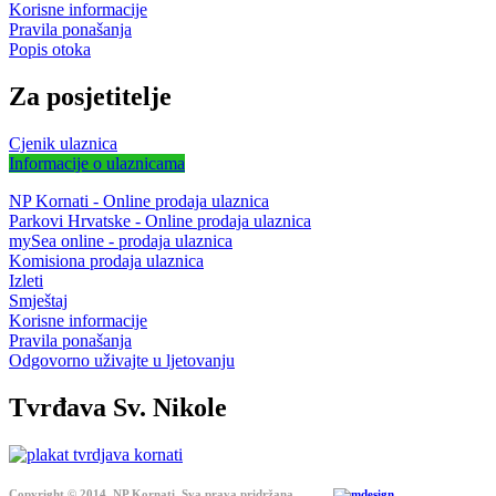
Korisne informacije
Pravila ponašanja
Popis otoka
Za posjetitelje
Cjenik ulaznica
Informacije o ulaznicama
NP Kornati - Online prodaja ulaznica
Parkovi Hrvatske - Online prodaja ulaznica
mySea online - prodaja ulaznica
Komisiona prodaja ulaznica
Izleti
Smještaj
Korisne informacije
Pravila ponašanja
Odgovorno uživajte u ljetovanju
Tvrđava Sv. Nikole
Copyright © 2014. NP Kornati. Sva prava pridržana.