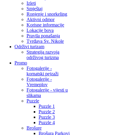
Izleti
Smještaj
Ronjenje i snorkeling
Aktivni odmor
Korisne informacije
Lokacije bova
Pravila ponašanja
Tvrđava Sv. Nikole
Održivi turizam
Strategija razvoja
održivog turizma
Promo
Fotogalerije -
kornatski pejzaži
Fotogalerije -
Vremeplov
Fotogalerije - vijesti u
slikama
Puzzle
Puzzle 1
Puzzle 2
Puzzle 3
Puzzle 4
Brošure
Brošura Parkovi