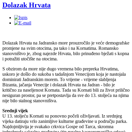
Dolazak Hrvata
Dolazak Hrvata na Jadransko more prouzročilo je veće demografske
promjene na svim otocima, pa tako i na Kornatima. Romansko
stanovništvo je, zbog najezde Hrvata, bilo prinuđeno bježati s kopna
i potražiti utočište na otocima.
S obzirom da more nije dugo vremena bilo prepreka Hrvatima,
uskoro je došlo do sukoba s tadašnjom Venecijom koja je nastojala
dominirati Jadranskim morem. To vrijeme - vrijeme slabljenja
Bizanta, jačanja Venecije i dolazak Hrvata na Jadran - bilo je
kritično za naseljenost Kornata. Tada su Kornati bili za život prilično
nesiguran prostor, pa se pretpostavlja da sve do 13. stoljeća na njima
nije bilo stalnog stanovništva.
Srednji vijek
U 13. stoljeću Kornati su ponovno počeli oživljavati. Iz srednjeg
vijeka datiraju vrlo zanimljive kulturne građevine u području parka.
Najdojmljivija je svakako crkvica Gospe od Tarca, skromna
jednobroda sakralna građevina (tip ruralne kasnoromaničke crkve)