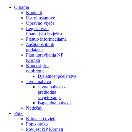
O nama
Kontakti
Ustroj ustanove
Upravno vijeće
Legislativa i
financijska izvješća
Pristup informacijama
Zaštita osobnih
podataka
Plan upravljanja NP
Kornati
Koncesijska
odobrenja
Djelatnost pčelarstva
Javna nabava
Javna nabava -
prethodna
savjetovanja
Bagatelna nabava
Natječaji
Park
Klimatski uvjeti
Popis otoka
Povijest NP Kornati