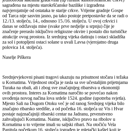
sagrađena na mjestu starokršćanske bazilike i izgrađena
najvjerojatnije od ostataka te starije crkve. Vrijeme gradnje Gospe
od Tarca nije sasvim jasno, pa tako postoje pretpostavke da se radi o
12./13. stoljeću, 14., odnosno 15./16. stoljeću. U ovoj crkvici i
danas se održavaju mise (svake prve nedjelje u srpnju) čije je
značenje preraslo isključivo religiozne okvire i postalo dio turističke
atrakcije ovog prostora. Iz srednjeg vijeka datiraju i ostaci skladišta
za sol i potopljeni ostaci solane u uvali Lavsa (vjerojatno druga
polovica 14. stoljeća).
Naselje Piškera
Srednjevjekovni pisani tragovi ukazuju na prisutnost stočara i težaka
u Kornatima. Vrijednost otočja je rasla sa sve učestalijim prijetnjama
Turaka na obali, ali i zbog sve značajnijeg ribarstva u ekonomiji
ovih prostora. Interes za Kornatima naročito se povećao nakon
uvođenja novog načina lova srdele 1524. godine (upotreba svjetla).
Mjesto Sali na Dugom Otoku već je od ranog Srednjeg vijeka bilo
značajno ribarsko središte, a od početka 16. stoljeća uz Vis i Hvar
postaje najznačajniji ribarski centar na Jadranu, prvenstveno
zahvaljujući Kornatima. Naime, isključivo pravo na ribolov u
Kornatima u to vrijeme imali su saljski ribari. Na otočiću Vela
Panitula početkom 16. stoljeća izgrađen je mletački kaštel koji je