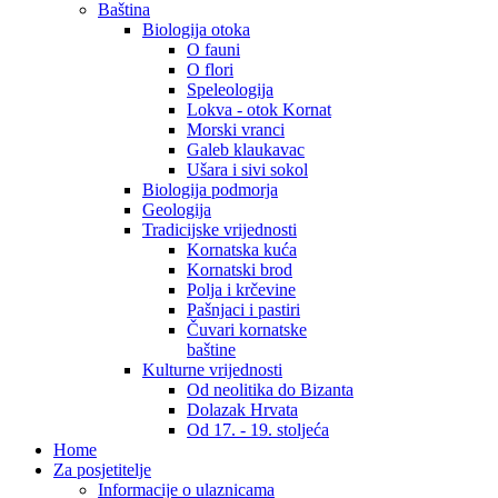
Baština
Biologija otoka
O fauni
O flori
Speleologija
Lokva - otok Kornat
Morski vranci
Galeb klaukavac
Ušara i sivi sokol
Biologija podmorja
Geologija
Tradicijske vrijednosti
Kornatska kuća
Kornatski brod
Polja i krčevine
Pašnjaci i pastiri
Čuvari kornatske
baštine
Kulturne vrijednosti
Od neolitika do Bizanta
Dolazak Hrvata
Od 17. - 19. stoljeća
Home
Za posjetitelje
Informacije o ulaznicama