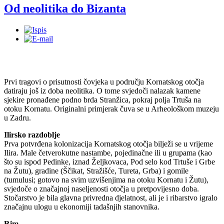
Od neolitika do Bizanta
Prvi tragovi o prisutnosti čovjeka u području Kornatskog otočja
datiraju još iz doba neolitika. O tome svjedoči nalazak kamene
sjekire pronađene podno brda Stranžica, pokraj polja Trtuša na
otoku Kornatu. Originalni primjerak čuva se u Arheološkom muzeju
u Zadru.
Ilirsko razdoblje
Prva potvrđena kolonizacija Kornatskog otočja bilježi se u vrijeme
Ilira. Male četverokutne nastambe, pojedinačne ili u grupama (kao
što su ispod Pedinke, iznad Željkovaca, Pod selo kod Trtuše i Grbe
na Žutu), gradine (Ščikat, Stražišće, Tureta, Grba) i gomile
(tumulusi; gotovo na svim uzvišenjima na otoku Kornatu i Žutu),
svjedoče o značajnoj naseljenosti otočja u pretpovijesno doba.
Stočarstvo je bila glavna privredna djelatnost, ali je i ribarstvo igralo
značajnu ulogu u ekonomiji tadašnjih stanovnika.
Rim