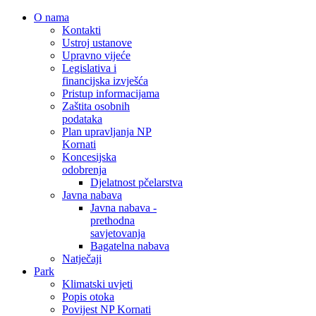
O nama
Kontakti
Ustroj ustanove
Upravno vijeće
Legislativa i
financijska izvješća
Pristup informacijama
Zaštita osobnih
podataka
Plan upravljanja NP
Kornati
Koncesijska
odobrenja
Djelatnost pčelarstva
Javna nabava
Javna nabava -
prethodna
savjetovanja
Bagatelna nabava
Natječaji
Park
Klimatski uvjeti
Popis otoka
Povijest NP Kornati