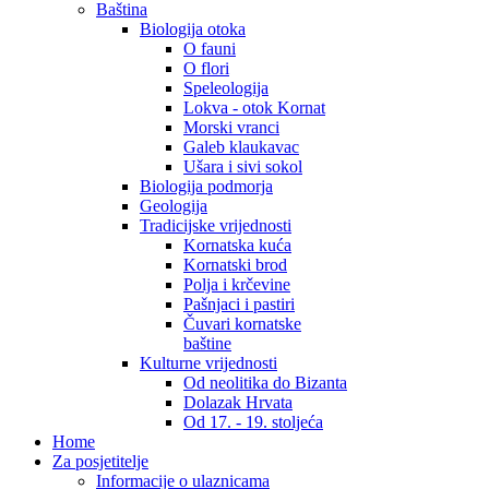
Baština
Biologija otoka
O fauni
O flori
Speleologija
Lokva - otok Kornat
Morski vranci
Galeb klaukavac
Ušara i sivi sokol
Biologija podmorja
Geologija
Tradicijske vrijednosti
Kornatska kuća
Kornatski brod
Polja i krčevine
Pašnjaci i pastiri
Čuvari kornatske
baštine
Kulturne vrijednosti
Od neolitika do Bizanta
Dolazak Hrvata
Od 17. - 19. stoljeća
Home
Za posjetitelje
Informacije o ulaznicama