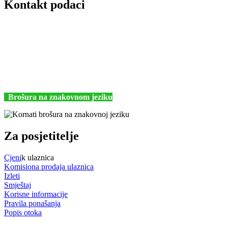
Kontakt podaci
JU Nacionalni park Kornati
Butina 2
22243 Murter
Hrvatska
+385 (22) 435740
kornati@np-kornati.hr
Brošura na znakovnom jeziku
Za posjetitelje
Cjeni
k ulaznica
Komisiona prodaja ulaznica
Izleti
Smještaj
Korisne informacije
Pravila ponašanja
Popis otoka