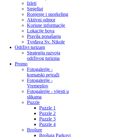
Izleti
Smještaj
Ronjenje i snorkeling
Aktivni odmor
Korisne informacije
Lokacije bova
Pravila ponašanja
Tvrđava Sv. Nikole
Održivi turizam
Strategija razvoja
održivog turizma
Promo
Fotogalerije -
kornatski pejzaži
Fotogalerije -
Vremeplov
Fotogalerije - vijesti u
slikama
Puzzle
Puzzle 1
Puzzle 2
Puzzle 3
Puzzle 4
Brošure
Brošura Parkovi