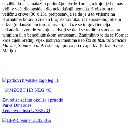
bazilika koja se nalazi u podnožju utvrde Tureta, a kojoj je i danas
vidljiv veći dio apside i dio nekadašnjih temelja. S obzirom na
veličinu crkve (30 x 13), pretpostavlja se da je u to vrijeme na
Kornatima boravio znatan broj stanovnika. U neposrednoj blizini
crkve (u današnjem toru za ovce), nalaze se tragovi temelja
nekadašnje zgrade za koju se dvoji se da li se radilo o samostanu
templara ili o benediktinskom samostanu. Zanimljivo je da se Kornat
kroz cijeli Srednji vijek nazivao imenima kao što su
Insulae Sanctae
Mariae, Stomorin otok
i slično, upravo po ovoj crkvi (crkva Svete
Marije).
Zavod za zaštitu okoliša i prirode
Parks Dinarides
Tentativna lista UNESCO