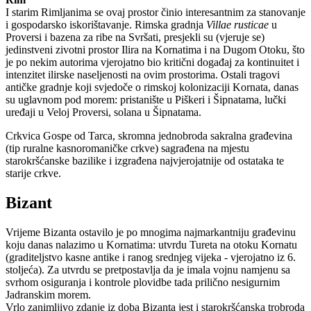
I starim Rimljanima se ovaj prostor činio interesantnim za stanovanje
i gospodarsko iskorištavanje. Rimska gradnja
Villae rusticae
u
Proversi i bazena za ribe na Svršati, presjekli su (vjeruje se)
jedinstveni zivotni prostor Ilira na Kornatima i na Dugom Otoku, što
je po nekim autorima vjerojatno bio kritični događaj za kontinuitet i
intenzitet ilirske naseljenosti na ovim prostorima. Ostali tragovi
antičke gradnje koji svjedoče o rimskoj kolonizaciji Kornata, danas
su uglavnom pod morem: pristanište u Piškeri i Šipnatama, lučki
uređaji u Veloj Proversi, solana u Šipnatama.
Crkvica Gospe od Tarca, skromna jednobroda sakralna građevina
(tip ruralne kasnoromaničke crkve) sagrađena na mjestu
starokršćanske bazilike i izgrađena najvjerojatnije od ostataka te
starije crkve.
Bizant
Vrijeme Bizanta ostavilo je po mnogima najmarkantniju građevinu
koju danas nalazimo u Kornatima: utvrdu Tureta na otoku Kornatu
(graditeljstvo kasne antike i ranog srednjeg vijeka - vjerojatno iz 6.
stoljeća). Za utvrdu se pretpostavlja da je imala vojnu namjenu sa
svrhom osiguranja i kontrole plovidbe tada prilično nesigurnim
Jadranskim morem.
Vrlo zanimljivo zdanje iz doba Bizanta jest i starokršćanska trobroda