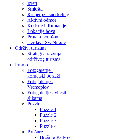
Izleti
Smještaj
Ronjenje i snorkeling
Aktivni odmor
Korisne informacije
Lokacije bova
Pravila ponašanja
Tvrđava Sv. Nikole
Održivi turizam
Strategija razvoja
održivog turizma
Promo
Fotogalerije -
kornatski pejzaži
Fotogalerije -
Vremeplov
Fotogalerije - vijesti u
slikama
Puzzle
Puzzle 1
Puzzle 2
Puzzle 3
Puzzle 4
Brošure
Brošura Parkovi