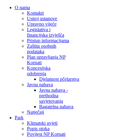
O nama
Kontakti
Ustroj ustanove
Upravno vijeće
Legislativa i
financijska izvješća
Pristup informacijama
Zaštita osobnih
podataka
Plan upravljanja NP
Kornati
Koncesijska
odobrenja
Djelatnost pčelarstva
Javna nabava
Javna nabava -
prethodna
savjetovanja
Bagatelna nabava
Natječaji
Park
Klimatski uvjeti
Popis otoka
Povijest NP Kornati