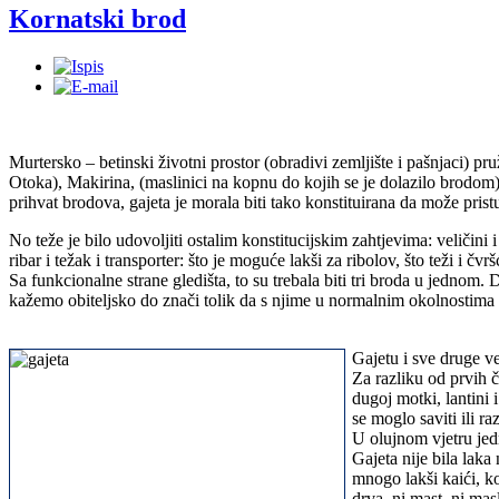
Kornatski brod
Murtersko – betinski životni prostor (obradivi zemljište i pašnjaci) p
Otoka), Makirina, (maslinici na kopnu do kojih se je dolazilo brodom)
prihvat brodova, gajeta je morala biti tako konstituirana da može pris
No teže je bilo udovoljiti ostalim konstitucijskim zahtjevima: veličini
ribar i težak i transporter: što je moguće lakši za ribolov, što teži i č
Sa funkcionalne strane gledišta, to su trebala biti tri broda u jednom.
kažemo obiteljsko do znači tolik da s njime u normalnim okolnostima mo
Gajetu i sve druge već
Za razliku od prvih č
dugoj motki, lantini 
se moglo saviti ili ra
U olujnom vjetru jedr
Gajeta nije bila laka
mnogo lakši kaići, ko
drva, ni mast, ni mas