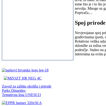
tome bio je i to što 
nevolja. Mnoge su gaj
Popivača....
Spoj prirode
Nevjerojatan spoj pr
građevinama (porti, s
Relativno velika udal
sklonište za ružna vr
područje. Stalno na gr
interesima na ovim p
Zavod za zaštitu okoliša i prirode
Parks Dinarides
Tentativna lista UNESCO