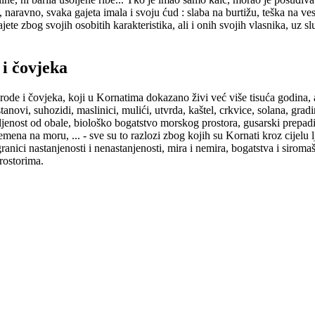
je, naravno, svaka gajeta imala i svoju ćud : slaba na burtižu, teška na 
ete zbog svojih osobitih karakteristika, ali i onih svojih vlasnika, uz 
 i čovjeka
irode i čovjeka, koji u Kornatima dokazano živi već više tisuća godina, 
tanovi, suhozidi, maslinici, mulići, utvrda, kaštel, crkvice, solana, grad
jenost od obale, biološko bogatstvo morskog prostora, gusarski prepadi,
emena na moru, ... - sve su to razlozi zbog kojih su Kornati kroz cijelu 
anici nastanjenosti i nenastanjenosti, mira i nemira, bogatstva i siromašt
rostorima.