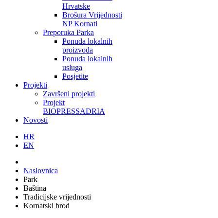
Hrvatske
Brošura Vrijednosti
NP Kornati
Preporuka Parka
Ponuda lokalnih
proizvoda
Ponuda lokalnih
usluga
Posjetite
Projekti
Završeni projekti
Projekt
BIOPRESSADRIA
Novosti
HR
EN
Naslovnica
Park
Baština
Tradicijske vrijednosti
Kornatski brod