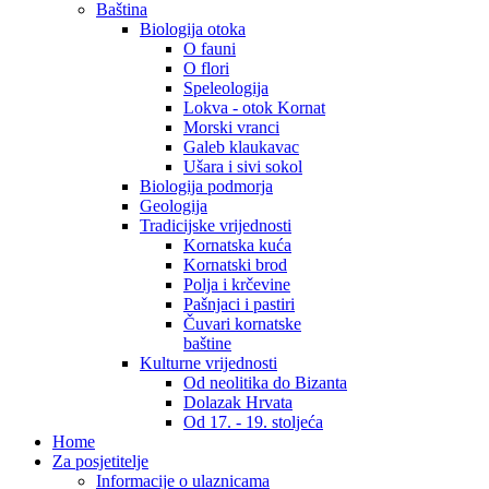
Baština
Biologija otoka
O fauni
O flori
Speleologija
Lokva - otok Kornat
Morski vranci
Galeb klaukavac
Ušara i sivi sokol
Biologija podmorja
Geologija
Tradicijske vrijednosti
Kornatska kuća
Kornatski brod
Polja i krčevine
Pašnjaci i pastiri
Čuvari kornatske
baštine
Kulturne vrijednosti
Od neolitika do Bizanta
Dolazak Hrvata
Od 17. - 19. stoljeća
Home
Za posjetitelje
Informacije o ulaznicama