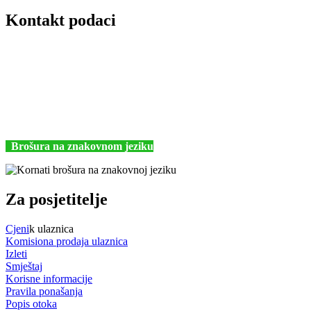
Kontakt podaci
JU Nacionalni park Kornati
Butina 2
22243 Murter
Hrvatska
+385 (22) 435740
kornati@np-kornati.hr
Brošura na znakovnom jeziku
Za posjetitelje
Cjeni
k ulaznica
Komisiona prodaja ulaznica
Izleti
Smještaj
Korisne informacije
Pravila ponašanja
Popis otoka