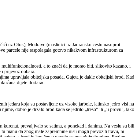
točići uz Otok), Modrave (maslinici uz Jadransku cestu nasuprot
 ove parcele nije raspolagala gotovo nikakvom infrastrukturom za
multifunkcionalnosti, a to znači da je morao biti, slikovito kazano, i
e i prijevoz dobara.
njima upravljala obiteljska posada. Gajeta je dakle obiteljski brod. Kad
ućana dijete ili starac.
nih jedara koja su postavljene uz visoke jarbole, latinsko jedro visi na
 njime, dobro je držalo brod kada se jedrilo „treso" ili „u provu", lako
an kurenat, prevaljivalo se satima, a ponekad i danima. Na veslu su bili
li tu manu da zbog male zapremnine nisu mogli prevoziti travu, ni
ati gajetu, a brod je kao žena: nerado se posuđuje drugima. Razlog