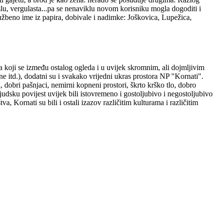
veslu, vergulasta...pa se nenaviklu novom korisniku mogla dogoditi i
službeno ime iz papira, dobivale i nadimke: Joškovica, Lupežica,
a koji se između ostalog ogleda i u uvijek skromnim, ali dojmljivim
ine itd.), dodatni su i svakako vrijedni ukras prostora NP "Kornati".
 dobri pašnjaci, nemirni kopneni prostori, škrto krško tlo, dobro
ljudsku povijest uvijek bili istovremeno i gostoljubivo i negostoljubivo
va, Kornati su bili i ostali izazov različitim kulturama i različitim