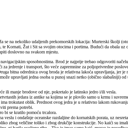
ruža se na nekoliko udaljenih prekomorskih lokacija: Murterski školji (o
, te Kornati, Žut i Sit sa svojim otocima i portima. Budući da obala uz
tupiti doslovno na svakom mjestu.
 i navigacijskim sposobnostima. Brod je najprije trebao odgovoriti načelu 
vršći za jedrenje i transport, što veće zapremnine za poljoprivredne poslov
 Druga bitna odrednica ovog broda je relativna lakoća upravljanja, jer je 
že upravljati jedna osoba u punoj snazi netko (obično slabašniji) od uk
e ili manje brodove od nje, pokretalo je latinsko jedro i/ili vesla.
etvrtastih jedara iz antike sa kojima se je plovilo samo u krmu i suvreme
i ima trokutast oblik. Prednost ovog jedra je u relativno lakom rukovanju
zviti prema potrebi.
o bi se kratilo pomoću trcalora.
 na veslu i ondašnje oceanske razdaljine do kornatskih porata, uz nesret
liko zbog veličine toliko i zbog drukčije konstrukcije. No kaići su ima
line, ni barila usoljene ribe... Tko je imao samo kaić, morao je posuđiv