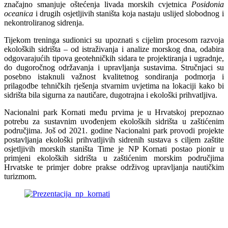
značajno smanjuje oštećenja livada morskih cvjetnica
Posidonia
oceanica
i drugih osjetljivih staništa koja nastaju uslijed slobodnog i
nekontroliranog sidrenja.
Tijekom treninga sudionici su upoznati s cijelim procesom razvoja
ekoloških sidrišta – od istraživanja i analize morskog dna, odabira
odgovarajućih tipova geotehničkih sidara te projektiranja i ugradnje,
do dugoročnog održavanja i upravljanja sustavima. Stručnjaci su
posebno istaknuli važnost kvalitetnog sondiranja podmorja i
prilagodbe tehničkih rješenja stvarnim uvjetima na lokaciji kako bi
sidrišta bila sigurna za nautičare, dugotrajna i ekološki prihvatljiva.
Nacionalni park Kornati među prvima je u Hrvatskoj prepoznao
potrebu za sustavnim uvođenjem ekoloških sidrišta u zaštićenim
područjima. Još od 2021. godine Nacionalni park provodi projekte
postavljanja ekološki prihvatljivih sidrenih sustava s ciljem zaštite
osjetljivih morskih staništa Time je NP Kornati postao pionir u
primjeni ekoloških sidrišta u zaštićenim morskim područjima
Hrvatske te primjer dobre prakse održivog upravljanja nautičkim
turizmom.