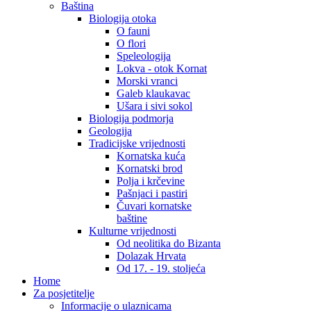
Baština
Biologija otoka
O fauni
O flori
Speleologija
Lokva - otok Kornat
Morski vranci
Galeb klaukavac
Ušara i sivi sokol
Biologija podmorja
Geologija
Tradicijske vrijednosti
Kornatska kuća
Kornatski brod
Polja i krčevine
Pašnjaci i pastiri
Čuvari kornatske
baštine
Kulturne vrijednosti
Od neolitika do Bizanta
Dolazak Hrvata
Od 17. - 19. stoljeća
Home
Za posjetitelje
Informacije o ulaznicama