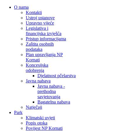
O nama
Kontakti
Ustroj ustanove
Upravno vijeće
Legislativa i
financijska izvješća
Pristup informacijama
Zaštita osobnih
podataka
Plan upravljanja NP
Kornati
Koncesijska
odobrenja
Djelatnost pčelarstva
Javna nabava
Javna nabava -
prethodna
savjetovanja
Bagatelna nabava
Natječaji
Park
Klimatski uvjeti
Popis otoka
Povijest NP Kornati