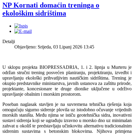
NP Kornati domaćin treninga o
ekološkim sidrištima
Detalji
Objavljeno: Srijeda, 03 Lipanj 2026 13:45
U sklopu projekta BIOPRESSADRIA, 1. i 2. lipnja u Murteru je
održan stručni trening posvećen planiranju, projektiranju, izvedbi i
upravljanju ekološki prihvatljivim nautičkim sidrištima. Trening je
okupio predstavnike ministarstva, javnih ustanova za zaštitu prirode,
projektante, koncesionare te druge dionike uključene u održivo
upravljanje obalnim i morskim prostorom.
Poseban naglasak stavljen je na suvremena tehnička rješenja koja
omogućuju sigurno sidrenje plovila uz istodobno očuvanje vrijednih
morskih staništa. Među njima se ističu geotehnička sidra, inovativni
sustavi sidrenja koji se ugrađuju izravno u morsko dno uz minimalan
zahvat u okoliš te predstavljaju učinkovitu alternativu tradicionalnim
sidrenim sustavima s betonskim blokovima. Njihova primjena