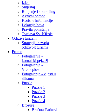
Izleti
Smještaj
Ronjenje i snorkeling
Aktivni odmor
Korisne informacije
Lokacije bova
Pravila ponašanja
Tvrđava Sv. Nikole
Održivi turizam
Strategija razvoja
održivog turizma
Promo
Fotogalerije -
kornatski pejzaži
Fotogalerije -
Vremeplov
Fotogalerije - vijesti u
slikama
Puzzle
Puzzle 1
Puzzle 2
Puzzle 3
Puzzle 4
Brošure
Brošura Parkovi