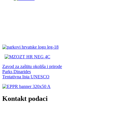
Zavod za zaštitu okoliša i prirode
Parks Dinarides
Tentativna lista UNESCO
Kontakt podaci
JU Nacionalni park Kornati
Butina 2
22243 Murter
Hrvatska