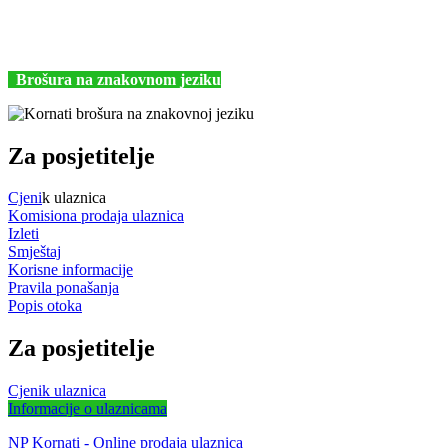
+385 (22) 435740
kornati@np-kornati.hr
Brošura na znakovnom jeziku
Za posjetitelje
Cjeni
k ulaznica
Komisiona prodaja ulaznica
Izleti
Smještaj
Korisne informacije
Pravila ponašanja
Popis otoka
Za posjetitelje
Cjenik ulaznica
Informacije o ulaznicama
NP Kornati - Online prodaja ulaznica