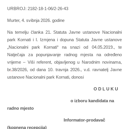
URBROJ: 2182-18-1-06/2-26-43
Murter, 4. svibnja 2026. godine
Na temelju članka 21. Statuta Javne ustanove Nacionalni
park Kornati i I. Izmjena i dopuna Statuta Javne ustanove
„Nacionalni park Kornati“ na snazi od 04.05.2019., te
Natječaja za popunjavanje radnog mjesta na određeno
vrijeme – Viši referent, objavljenog u Narodnim novinama,
br
.
38/2026, od dana 10. travnja 2026., v.d. ravnatelj Javne
ustanove Nacionalni park Kornati, donosi
O D L U K U
o izboru kandidata na
radno mjesto
Informator-prodavač
(kopnena recepcija)