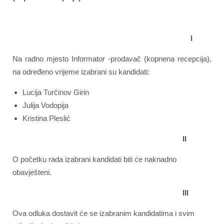
I
Na radno mjesto Informator -prodavač (kopnena recepcija),
na određeno vrijeme izabrani su kandidati:
Lucija Turčinov Girin
Julija Vodopija
Kristina Pleslić
II
O početku rada izabrani kandidati biti će naknadno
obavješteni.
III
Ova odluka dostavit će se izabranim kandidatima i svim