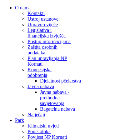
O nama
Kontakti
Ustroj ustanove
Upravno vijeće
Legislativa i
financijska izvješća
Pristup informacijama
Zaštita osobnih
podataka
Plan upravljanja NP
Kornati
Koncesijska
odobrenja
Djelatnost pčelarstva
Javna nabava
Javna nabava -
prethodna
savjetovanja
Bagatelna nabava
Natječaji
Park
Klimatski uvjeti
Popis otoka
Povijest NP Kornati