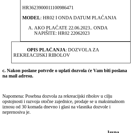
HR3623900011100986471
MODEL
: HR02 I ONDA DATUM PLAĆANJA
AKO PLAĆATE 22.06.2023.. ONDA
NAPIŠITE: HR02 22062023
OPIS PLAĆANJA
: DOZVOLA ZA
REKREACIJSKI RIBOLOV
c. Nakon poslane potvrde o uplati dozvola će Vam biti poslana
na mail adresu.
Napomena: Posebna dozvola za rekreacijski ribolov u cilju
opstojnosti i razvoja otočne zajednice, prodaje se u maksimalnom
iznosu od 30 komada dnevno i glasi na vlasnika dozvole i
neprenosiva je.
Javna