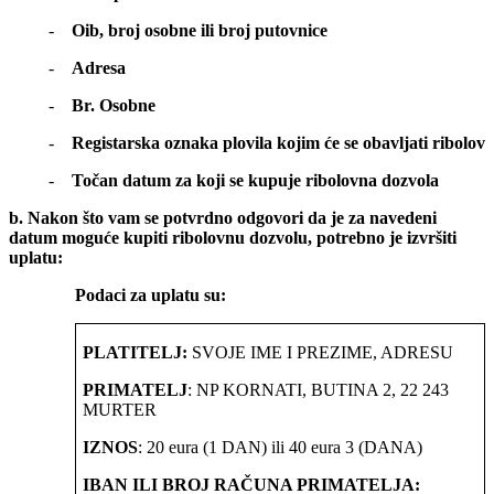
-
Oib, broj osobne ili broj putovnice
-
Adresa
-
Br. Osobne
-
Registarska oznaka plovila kojim će se obavljati ribolov
-
Točan datum za koji se kupuje ribolovna dozvola
b. Nakon što vam se potvrdno odgovori da je za navedeni
datum moguće kupiti ribolovnu dozvolu, potrebno je izvršiti
uplatu:
Podaci za uplatu su:
PLATITELJ:
SVOJE IME I PREZIME, ADRESU
PRIMATELJ
: NP KORNATI, BUTINA 2, 22 243
MURTER
IZNOS
: 20 eura (1 DAN) ili 40 eura 3 (DANA)
IBAN ILI BROJ RAČUNA PRIMATELJA: