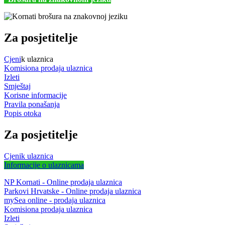
Za posjetitelje
Cjeni
k ulaznica
Komisiona prodaja ulaznica
Izleti
Smještaj
Korisne informacije
Pravila ponašanja
Popis otoka
Za posjetitelje
Cjenik ulaznica
Informacije o ulaznicama
NP Kornati - Online prodaja ulaznica
Parkovi Hrvatske - Online prodaja ulaznica
mySea online - prodaja ulaznica
Komisiona prodaja ulaznica
Izleti