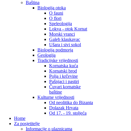
Baština
Biologija otoka
O fauni
O flori
Speleologija
Lokva - otok Kornat
Morski vranci
Galeb klaukavac
Ušara i sivi sokol
Biologija podmorja
Geologija
Tradicijske vrijednosti
Kornatska kuća
Kornatski brod
Polja i krčevine
Pašnjaci i pastiri
Čuvari kornatske
baštine
Kulturne vrijednosti
Od neolitika do Bizanta
Dolazak Hrvata
Od 17. - 19. stoljeća
Home
Za posjetitelje
Informacije o ulaznicama