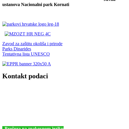
ustanova Nacionalni park Kornati
Zavod za zaštitu okoliša i prirode
Parks Dinarides
Tentativna lista UNESCO
Kontakt podaci
JU Nacionalni park Kornati
Butina 2
22243 Murter
Hrvatska
+385 (22) 435740
kornati@np-kornati.hr
Brošura na znakovnom jeziku