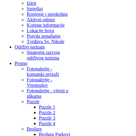
Izleti
Smještaj
Ronjenje i snorkeling
Aktivni odmor
Korisne informacije
Lokacije bova
Pravila ponašanja
Tvrđava Sv. Nikole
Održivi turizam
Strategija razvoja
održivog turizma
Promo
Fotogalerije -
kornatski pejzaži
Fotogalerije -
Vremeplov
Fotogalerije - vijesti u
slikama
Puzzle
Puzzle 1
Puzzle 2
Puzzle 3
Puzzle 4
Brošure
Brošura Parkovi