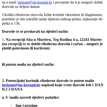
na e-mail:
turizam@np-kornati.hr
i provjerite da li je moguće dobiti
dozvolu za željeni datum.
Ukoliko ribolovnu dozvolu želite koristiti vikendom ili blagdanom,
potrebno je istu zatražiti ranije tijekom radnog tjedna, najkasnije do
petka u 13h.
Dozvole će se prodavati na sljedeći način:
1.
Na recepciji Aba u Murteru, Trg Rudina 4 a, 22243 Murter
(na recepciji će se dobiti ribolovna dozvola i račun – moguće je
platiti gotovinom ili karticom)
ili putem maila na sljedeći način:
2. Potencijalni korisnik ribolovne dozvole će putem maila
turizam
@np-kornati.hr
napisati koju vrstu dozvole želi 1 DAN
ILI 3 DANA
a. U mailu navesti sljedeće podatke:
-
Ime i prezime