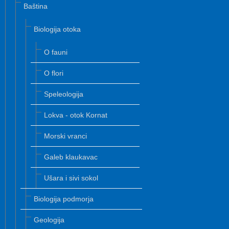
Baština
Biologija otoka
O fauni
O flori
Speleologija
Lokva - otok Kornat
Morski vranci
Galeb klaukavac
Ušara i sivi sokol
Biologija podmorja
Geologija