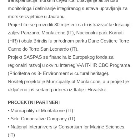
transplantacija morskih cvjetnica, obavljanje aktivnosti
monitoringa i definiranje integriranog sustava upravljanja za
morske cvjetnice u Jadranu.
Projekt će se provoditi 30 mjeseci na tri istraživačke lokacije:
zaljev Panzano, Monfalcone (IT), Nacionalni park Kornati
(HR) i obala Brindisi u prirodnom parku Dune Costiere Torre
Canne do Torre San Leonardo (IT).
Projekt SASPAS se financira iz Europskog fonda za
regionalni razvoj u okviru Interreg V-A IT-HR CBC Programa
(Prioritetna os 3- Environment & cultural heritage).
Nositelj projekta je Municipality of Monfalcone, a u projekt je
uključeno još sedam partnera iz Italije i Hrvatske.
PROJEKTNI PARTNERI
• Municipality of Monfalcone (IT)
• Selc Cooperative Company (IT)
• National Interuniversity Consortium for Marine Sciences
(IT)