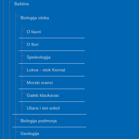
Baština
Biologija otoka
O fauni
O flori
Speleologija
Lokva - otok Kornat
Morski vranci
Galeb klaukavac
Ušara i sivi sokol
Biologija podmorja
Geologija