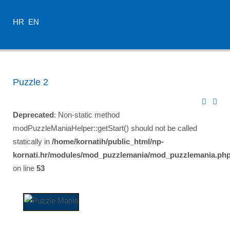
HR
EN
Puzzle 2
Deprecated
: Non-static method
modPuzzleManiaHelper::getStart() should not be called
statically in
/home/kornatih/public_html/np-
kornati.hr/modules/mod_puzzlemania/mod_puzzlemania.ph
on line
53