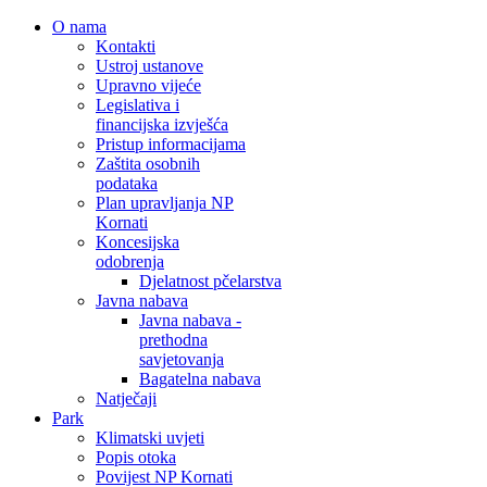
O nama
Kontakti
Ustroj ustanove
Upravno vijeće
Legislativa i
financijska izvješća
Pristup informacijama
Zaštita osobnih
podataka
Plan upravljanja NP
Kornati
Koncesijska
odobrenja
Djelatnost pčelarstva
Javna nabava
Javna nabava -
prethodna
savjetovanja
Bagatelna nabava
Natječaji
Park
Klimatski uvjeti
Popis otoka
Povijest NP Kornati