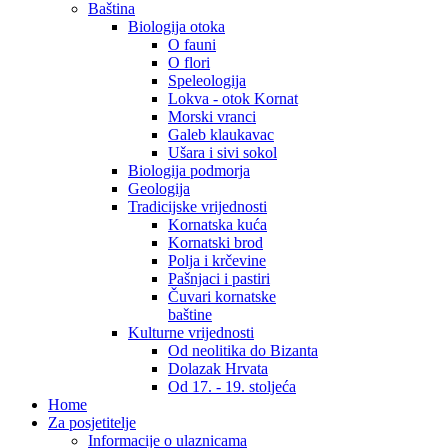
Baština
Biologija otoka
O fauni
O flori
Speleologija
Lokva - otok Kornat
Morski vranci
Galeb klaukavac
Ušara i sivi sokol
Biologija podmorja
Geologija
Tradicijske vrijednosti
Kornatska kuća
Kornatski brod
Polja i krčevine
Pašnjaci i pastiri
Čuvari kornatske
baštine
Kulturne vrijednosti
Od neolitika do Bizanta
Dolazak Hrvata
Od 17. - 19. stoljeća
Home
Za posjetitelje
Informacije o ulaznicama