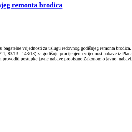
njeg remonta brodica
u bagatelne vrijednosti za uslugu redovnog godišnjeg remonta brodica.
/11, 83/13 i 143/13) za godišnju procijenjenu vrijednost nabave iz P
an provoditi postupke javne nabave propisane Zakonom o javnoj nabavi