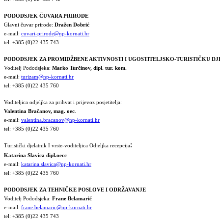
PODODSJEK ČUVARA PRIRODE
Glavni čuvar prirode:
Dražen Dobrić
e-mail:
cuvari-prirode@np-kornati.hr
tel: +385 (0)22 435 743
PODODSJEK ZA PROMIDŽBENE AKTIVNOSTI I UGOSTITELJSKO-TURISTIČKU D
Voditelj Pododsjeka:
Marko Turčinov, dipl. tur. kom.
e-mail:
turizam@np-kornati.hr
tel: +385 (0)22 435 760
Voditeljica odjeljka za prihvat i prijevoz posjetitelja:
Valentina Bračanov, mag. oec
.
e-mail:
valentina.bracanov@np-kornati.hr
tel: +385 (0)22 435 760
:
Turistički djelatnik I vrste-voditeljica Odjeljka recepcija
Katarina Slavica dipl.oecc
e-mail:
katarina.slavica@np-kornati.hr
tel: +385 (0)22 435 760
PODODSJEK ZA TEHNIČKE POSLOVE I ODRŽAVANJE
Voditelj Pododsjeka:
Frane Belamarić
e-mail:
frane.belamaric@np-kornati.hr
tel: +385 (0)22 435 743