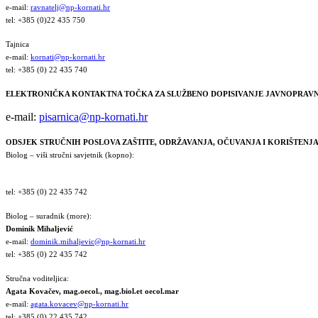
e-mail:
ravnatelj@np-kornati.hr
tel: +385 (0)22 435 750
Tajnica
e-mail:
kornati@np-kornati.hr
tel: +385 (0) 22 435 740
ELEKTRONIČKA KONTAKTNA TOČKA ZA SLUŽBENO DOPISIVANJE JAVNOPRAVN
e-mail:
pisarnica@np-kornati.hr
ODSJEK STRUČNIH POSLOVA ZAŠTITE, ODRŽAVANJA, OČUVANJA I KORIŠTEN
Biolog – viši stručni savjetnik (kopno):
tel: +385 (0) 22 435 742
Biolog – suradnik (more):
Dominik Mihaljević
e-mail:
dominik.mihaljevic@np-kornati.hr
tel: +385 (0) 22 435 742
Stručna voditeljica:
Agata Kovačev,
mag.oecol., mag.biol.et oecol.mar
e-mail:
agata.kovacev@np-kornati.hr
tel: +385 (0) 22 435 742