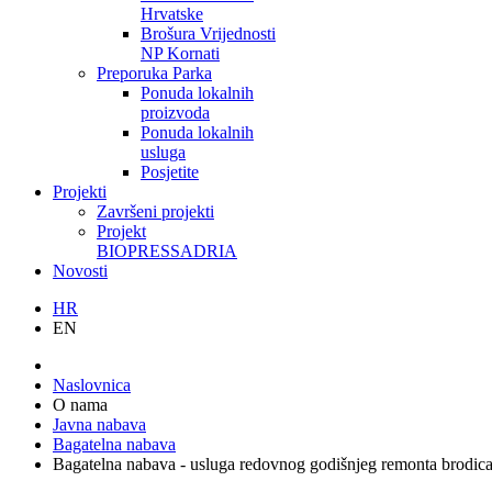
Hrvatske
Brošura Vrijednosti
NP Kornati
Preporuka Parka
Ponuda lokalnih
proizvoda
Ponuda lokalnih
usluga
Posjetite
Projekti
Završeni projekti
Projekt
BIOPRESSADRIA
Novosti
HR
EN
Naslovnica
O nama
Javna nabava
Bagatelna nabava
Bagatelna nabava - usluga redovnog godišnjeg remonta brodic