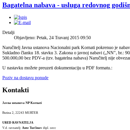
Bagatelna nabava - usluga redovnog godiš
Detalji
Objavljeno: Petak, 24 Travanj 2015 09:50
Naručitelj Javna ustanova Nacionalni park Kornati pokrenuo je nabav
Sukladno članku 18. stavku 3. Zakona o javnoj nabavi („NN", br.: 90
500.000,00 bez PDV-a (tzv. bagatelna nabava) Naručitelj nije obvez
U nastavku možete preuzeti dokumentaciju u PDF formatu.:
Poziv na dostavu ponude
Kontakti
Javna ustanova NP Kornati
Butina 2, 22243 MURTER
URED RAVNATELJA
V.d. ravnatelj:
Ante Turčinov
dipl. oecc