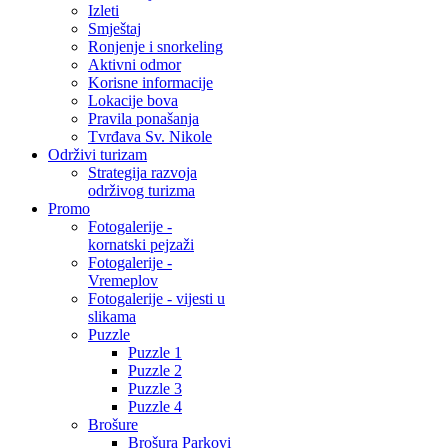
Izleti
Smještaj
Ronjenje i snorkeling
Aktivni odmor
Korisne informacije
Lokacije bova
Pravila ponašanja
Tvrđava Sv. Nikole
Održivi turizam
Strategija razvoja
održivog turizma
Promo
Fotogalerije -
kornatski pejzaži
Fotogalerije -
Vremeplov
Fotogalerije - vijesti u
slikama
Puzzle
Puzzle 1
Puzzle 2
Puzzle 3
Puzzle 4
Brošure
Brošura Parkovi