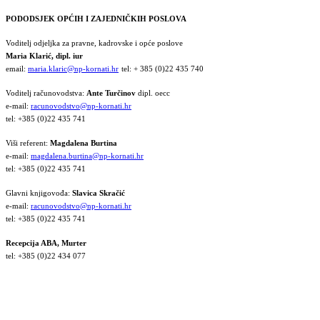
PODODSJEK OPĆIH I ZAJEDNIČKIH POSLOVA
Voditelj odjeljka za pravne, kadrovske i opće poslove
Maria Klarić, dipl. iur
email:
maria.klaric@np-kornati.hr
tel: + 385 (0)22 435 740
Voditelj računovodstva:
Ante Turčinov
dipl. oecc
e-mail:
racunovodstvo@np-kornati.hr
tel: +385 (0)22 435 741
Viši referent:
Magdalena Burtina
e-mail:
magdalena.burtina@np-kornati.hr
tel: +385 (0)22 435 741
Glavni knjigovođa:
Slavica Skračić
e-mail:
racunovodstvo@np-kornati.hr
tel: +385 (0)22 435 741
Recepcija ABA, Murter
tel: +385 (0)22 434 077